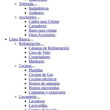
Telefonía
Inalambricos
Análogos
Accesorios
Cables para Celular
Cargadores
Bases para celular
Otros Accesorios
Línea Blanca
Refrigeración
Cámaras de Refrigeración
Cava de Vino
Congeladores
Minibares
Cocinas
Plantillas
Cocinas de Gas
Cocinas electricas
Hornos de empotrar
Hornos microondas
Campanas y extractores
Lavandería
Lavadoras
Lavavajillas
Centros de lavado