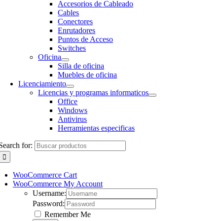
Accesorios de Cableado
Cables
Conectores
Enrutadores
Puntos de Acceso
Switches
Oficina
Silla de oficina
Muebles de oficina
Licenciamiento
Licencias y programas informaticos
Office
Windows
Antivirus
Herramientas especificas
Search for:
WooCommerce Cart
WooCommerce My Account
Username:
Password:
Remember Me