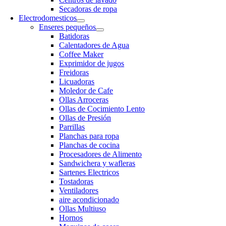
Secadoras de ropa
Electrodomesticos
Enseres pequeños
Batidoras
Calentadores de Agua
Coffee Maker
Exprimidor de jugos
Freidoras
Licuadoras
Moledor de Cafe
Ollas Arroceras
Ollas de Cocimiento Lento
Ollas de Presión
Parrillas
Planchas para ropa
Planchas de cocina
Procesadores de Alimento
Sandwichera y wafleras
Sartenes Electricos
Tostadoras
Ventiladores
aire acondicionado
Ollas Multiuso
Hornos