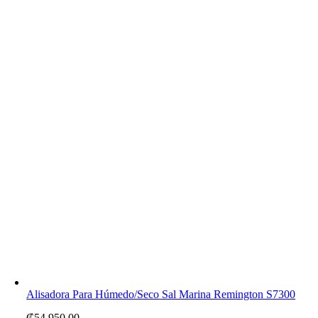
Alisadora Para Húmedo/Seco Sal Marina Remington S7300
₡
54,950.00