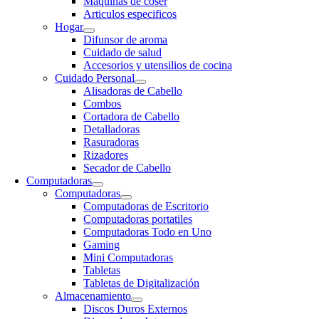
Maquinas de coser
Articulos especificos
Hogar
Difunsor de aroma
Cuidado de salud
Accesorios y utensilios de cocina
Cuidado Personal
Alisadoras de Cabello
Combos
Cortadora de Cabello
Detalladoras
Rasuradoras
Rizadores
Secador de Cabello
Computadoras
Computadoras
Computadoras de Escritorio
Computadoras portatiles
Computadoras Todo en Uno
Gaming
Mini Computadoras
Tabletas
Tabletas de Digitalización
Almacenamiento
Discos Duros Externos