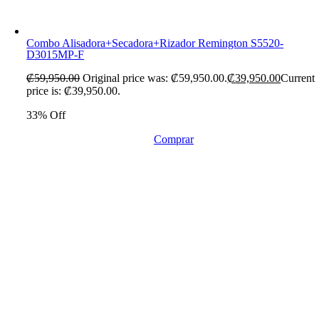
Combo Alisadora+Secadora+Rizador Remington S5520-
D3015MP-F
₡
59,950.00
Original price was: ₡59,950.00.
₡
39,950.00
Current
price is: ₡39,950.00.
33% Off
Comprar