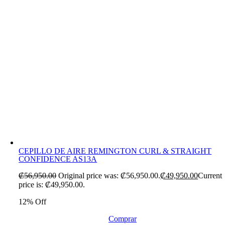
CEPILLO DE AIRE REMINGTON CURL & STRAIGHT
CONFIDENCE AS13A
₡
56,950.00
Original price was: ₡56,950.00.
₡
49,950.00
Current
price is: ₡49,950.00.
12% Off
Comprar