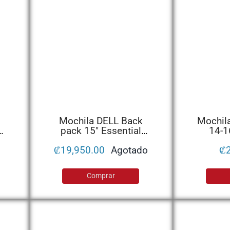
Mochila DELL Back
Mochil
pack 15″ Essential
14-1
DELL
₡
19,950.00
Agotado
₡
Comprar