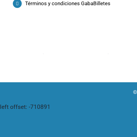
Términos y condiciones GabaBilletes
©
left offset: -710891