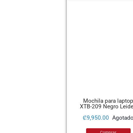
Mochila para lapto
XTB-209 Negro Leid
₡
9,950.00
Agotad
Comprar