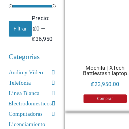
Precio:
₡0
—
Filtrar
Precio
Precio
₡36,950
mínimo
máximo
Categorías
Mochila | XTech
Audio y Vídeo
Battlestash laptop
BACKPACK- 17.0″
Telefonía
BLACK XTB-508
₡
23,950.00
Linea Blanca
Comprar
Electrodomesticos
Computadoras
Licenciamiento