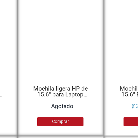
Mochila ligera HP de
Mochil
L
15.6″ para Laptop
15.6″
1G6D3AA
Agotado
₡
Comprar