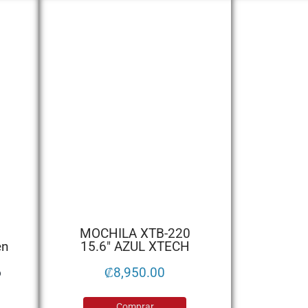
p
MOCHILA XTB-220
en
15.6″ AZUL XTECH
o
₡
8,950.00
Comprar