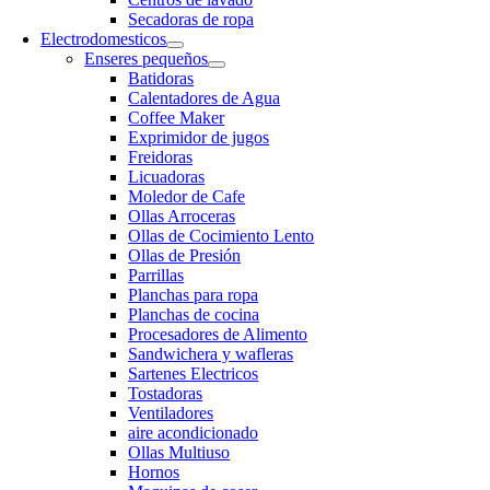
Secadoras de ropa
Electrodomesticos
Enseres pequeños
Batidoras
Calentadores de Agua
Coffee Maker
Exprimidor de jugos
Freidoras
Licuadoras
Moledor de Cafe
Ollas Arroceras
Ollas de Cocimiento Lento
Ollas de Presión
Parrillas
Planchas para ropa
Planchas de cocina
Procesadores de Alimento
Sandwichera y wafleras
Sartenes Electricos
Tostadoras
Ventiladores
aire acondicionado
Ollas Multiuso
Hornos