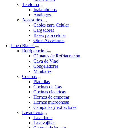
Telefonía
Inalambricos
Análogos
Accesorios
Cables para Celular
Cargadores
Bases para celular
Otros Accesorios
Línea Blanca
Refrigeración
Cámaras de Refrigeración
Cava de Vino
Congeladores
Minibares
Cocinas
Plantillas
Cocinas de Gas
Cocinas electricas
Hornos de empotrar
Hornos microondas
Campanas y extractores
Lavandería
Lavadoras
Lavavajillas
Centros de lavado