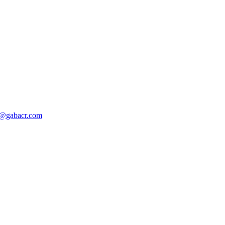
o@gabacr.com