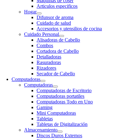
Maquinas de coser
Articulos especificos
Hogar
Difunsor de aroma
Cuidado de salud
Accesorios y utensilios de cocina
Cuidado Personal
Alisadoras de Cabello
Combos
Cortadora de Cabello
Detalladoras
Rasuradoras
Rizadores
Secador de Cabello
Computadoras
Computadoras
Computadoras de Escritorio
Computadoras portatiles
Computadoras Todo en Uno
Gaming
Mini Computadoras
Tabletas
Tabletas de Digitalización
Almacenamiento
Discos Duros Externos