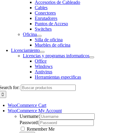
Accesorios de Cableado
Cables
Conectores
Enrutadores
Puntos de Acceso
Switches
Oficina
Silla de oficina
Muebles de oficina
Licenciamiento
Licencias y programas informaticos
Office
Windows
Antivirus
Herramientas especificas
Search for:
WooCommerce Cart
WooCommerce My Account
Username:
Password:
Remember Me