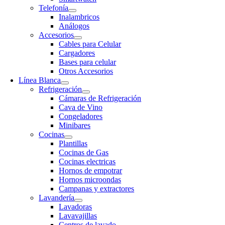
Telefonía
Inalambricos
Análogos
Accesorios
Cables para Celular
Cargadores
Bases para celular
Otros Accesorios
Línea Blanca
Refrigeración
Cámaras de Refrigeración
Cava de Vino
Congeladores
Minibares
Cocinas
Plantillas
Cocinas de Gas
Cocinas electricas
Hornos de empotrar
Hornos microondas
Campanas y extractores
Lavandería
Lavadoras
Lavavajillas
Centros de lavado