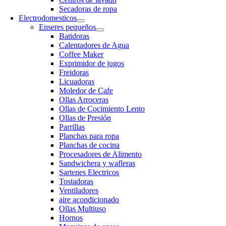
Secadoras de ropa
Electrodomesticos
Enseres pequeños
Batidoras
Calentadores de Agua
Coffee Maker
Exprimidor de jugos
Freidoras
Licuadoras
Moledor de Cafe
Ollas Arroceras
Ollas de Cocimiento Lento
Ollas de Presión
Parrillas
Planchas para ropa
Planchas de cocina
Procesadores de Alimento
Sandwichera y wafleras
Sartenes Electricos
Tostadoras
Ventiladores
aire acondicionado
Ollas Multiuso
Hornos