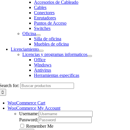
Accesorios de Cableado
Cables
Conectores
Enrutadores
Puntos de Acceso
Switches
Oficina
Silla de oficina
Muebles de oficina
Licenciamiento
Licencias y programas informaticos
Office
Windows
Antivirus
Herramientas especificas
Search for:
WooCommerce Cart
WooCommerce My Account
Username:
Password:
Remember Me