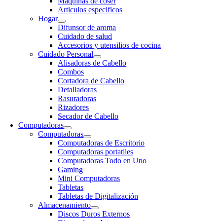
Maquinas de coser
Articulos especificos
Hogar
Difunsor de aroma
Cuidado de salud
Accesorios y utensilios de cocina
Cuidado Personal
Alisadoras de Cabello
Combos
Cortadora de Cabello
Detalladoras
Rasuradoras
Rizadores
Secador de Cabello
Computadoras
Computadoras
Computadoras de Escritorio
Computadoras portatiles
Computadoras Todo en Uno
Gaming
Mini Computadoras
Tabletas
Tabletas de Digitalización
Almacenamiento
Discos Duros Externos