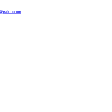
o@gabacr.com