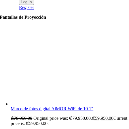
Register
Pantallas de Proyección
Marco de fotos digital AiMOR WiFi de 10.1″
₡
79,950.00
Original price was: ₡79,950.00.
₡
59,950.00
Current
price is: ₡59,950.00.