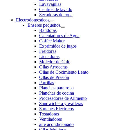
Lavavajillas
Centros de lavado
Secadoras de ropa
Electrodomesticos
Enseres pequeños
Batidoras
Calentadores de Agua
Coffee Maker
Exprimidor de jugos
Freidoras
Licuadoras
Moledor de Cafe
Ollas Arroceras
Ollas de Cocimiento Lento
Ollas de Presión
Parrillas
Planchas para ropa
Planchas de cocina
Procesadores de Alimento
Sandwichera y wafleras
Sartenes Electricos
Tostadoras
Ventiladores
aire acondicionado
Ollas Multiuso