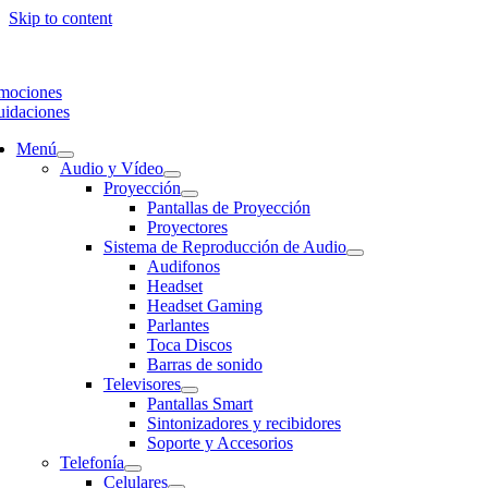
Skip to content
mociones
uidaciones
Menú
Audio y Vídeo
Proyección
Pantallas de Proyección
Proyectores
Sistema de Reproducción de Audio
Audifonos
Headset
Headset Gaming
Parlantes
Toca Discos
Barras de sonido
Televisores
Pantallas Smart
Sintonizadores y recibidores
Soporte y Accesorios
Telefonía
Celulares