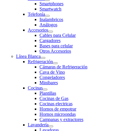
Smartphones
Smartwatch
Telefonía
Inalambricos
Análogos
Accesorios
Cables para Celular
Cargadores
Bases para celular
Otros Accesorios
Línea Blanca
Refrigeración
Cámaras de Refrigeración
Cava de Vino
Congeladores
Minibares
Cocinas
Plantillas
Cocinas de Gas
Cocinas electricas
Hornos de empotrar
Hornos microondas
Campanas y extractores
Lavandería
Lavadoras