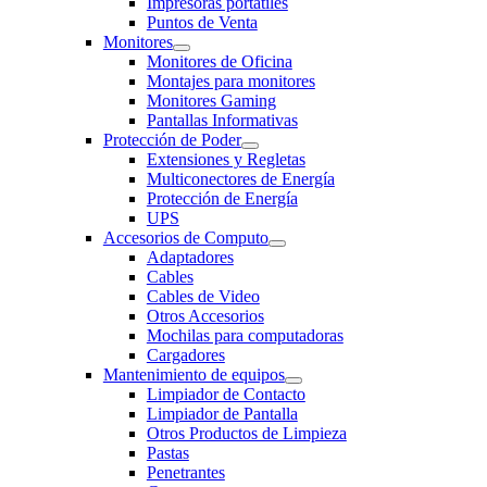
Impresoras portatiles
Puntos de Venta
Monitores
Monitores de Oficina
Montajes para monitores
Monitores Gaming
Pantallas Informativas
Protección de Poder
Extensiones y Regletas
Multiconectores de Energía
Protección de Energía
UPS
Accesorios de Computo
Adaptadores
Cables
Cables de Video
Otros Accesorios
Mochilas para computadoras
Cargadores
Mantenimiento de equipos
Limpiador de Contacto
Limpiador de Pantalla
Otros Productos de Limpieza
Pastas
Penetrantes