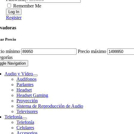
Remember Me
Register
vadoras
rar Precio
cio mínimo
Precio máximo
egorías
ggle Navigation
Audio y Vídeo
Audifonos
Parlantes
Headset
Headset Gaming
Proyección
Sistema de Reproducción de Audio
Televisores
Telefonía
Telefonía
Celulares
Accesorios