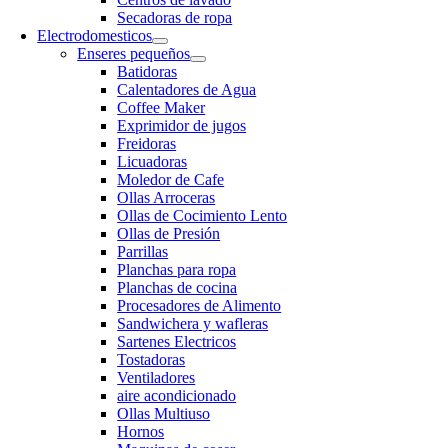
Secadoras de ropa
Electrodomesticos
Enseres pequeños
Batidoras
Calentadores de Agua
Coffee Maker
Exprimidor de jugos
Freidoras
Licuadoras
Moledor de Cafe
Ollas Arroceras
Ollas de Cocimiento Lento
Ollas de Presión
Parrillas
Planchas para ropa
Planchas de cocina
Procesadores de Alimento
Sandwichera y wafleras
Sartenes Electricos
Tostadoras
Ventiladores
aire acondicionado
Ollas Multiuso
Hornos