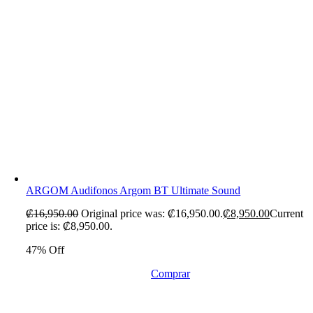
ARGOM Audifonos Argom BT Ultimate Sound
₡
16,950.00
Original price was: ₡16,950.00.
₡
8,950.00
Current
price is: ₡8,950.00.
47% Off
Comprar