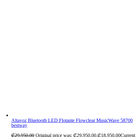
Altavoz Bluetooth LED Flotante Flowclear MusicWave 58700
bestway
₡
29,950.00
Original price was: ₡29,950.00.
₡
18,950.00
Current