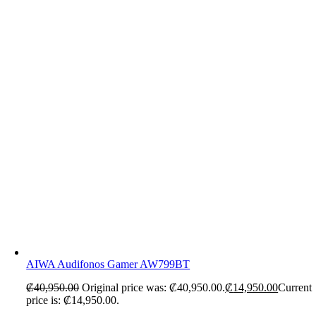
AIWA Audifonos Gamer AW799BT
₡
40,950.00
Original price was: ₡40,950.00.
₡
14,950.00
Current
price is: ₡14,950.00.