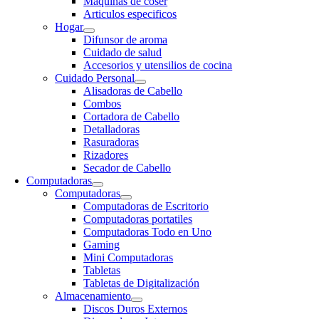
Maquinas de coser
Articulos especificos
Hogar
Difunsor de aroma
Cuidado de salud
Accesorios y utensilios de cocina
Cuidado Personal
Alisadoras de Cabello
Combos
Cortadora de Cabello
Detalladoras
Rasuradoras
Rizadores
Secador de Cabello
Computadoras
Computadoras
Computadoras de Escritorio
Computadoras portatiles
Computadoras Todo en Uno
Gaming
Mini Computadoras
Tabletas
Tabletas de Digitalización
Almacenamiento
Discos Duros Externos