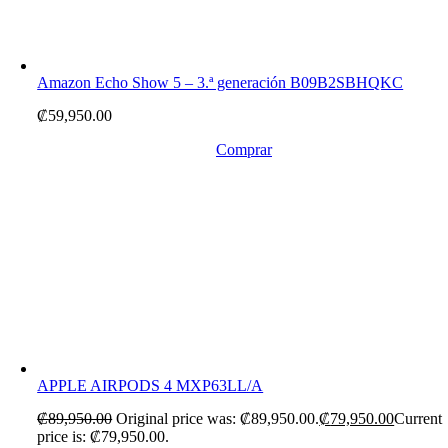
Amazon Echo Show 5 – 3.ª generación B09B2SBHQKC
₡
59,950.00
Comprar
APPLE AIRPODS 4 MXP63LL/A
₡
89,950.00
Original price was: ₡89,950.00.
₡
79,950.00
Current
price is: ₡79,950.00.