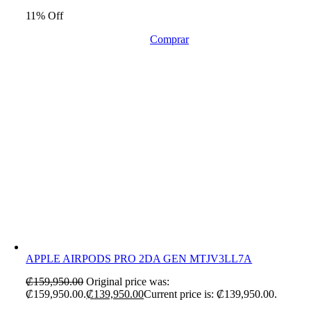
11% Off
Comprar
APPLE AIRPODS PRO 2DA GEN MTJV3LL7A
₡
159,950.00
Original price was:
₡159,950.00.
₡
139,950.00
Current price is: ₡139,950.00.