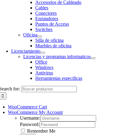
Accesorios de Cableado
Cables
Conectores
Enrutadores
Puntos de Acceso
Switches
Oficina
Silla de oficina
Muebles de oficina
Licenciamiento
Licencias y programas informaticos
Office
Windows
Antivirus
Herramientas especificas
Search for:
WooCommerce Cart
WooCommerce My Account
Username:
Password:
Remember Me