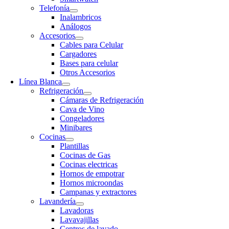
Telefonía
Inalambricos
Análogos
Accesorios
Cables para Celular
Cargadores
Bases para celular
Otros Accesorios
Línea Blanca
Refrigeración
Cámaras de Refrigeración
Cava de Vino
Congeladores
Minibares
Cocinas
Plantillas
Cocinas de Gas
Cocinas electricas
Hornos de empotrar
Hornos microondas
Campanas y extractores
Lavandería
Lavadoras
Lavavajillas
Centros de lavado