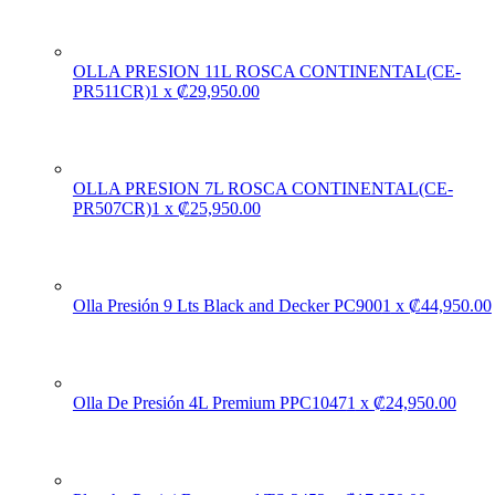
OLLA PRESION 11L ROSCA CONTINENTAL(CE-
PR511CR)
1
x
₡
29,950.00
OLLA PRESION 7L ROSCA CONTINENTAL(CE-
PR507CR)
1
x
₡
25,950.00
Olla Presión 9 Lts Black and Decker PC900
1
x
₡
44,950.00
Olla De Presión 4L Premium PPC1047
1
x
₡
24,950.00