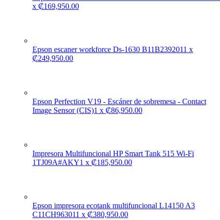
x
₡
169,950.00
Epson escaner workforce Ds-1630 B11B239201
1
x
₡
249,950.00
Epson Perfection V19 - Escáner de sobremesa - Contact
Image Sensor (CIS)
1
x
₡
86,950.00
Impresora Multifuncional HP Smart Tank 515 Wi-Fi
1TJ09A#AKY
1
x
₡
185,950.00
Epson impresora ecotank multifuncional L14150 A3
C11CH96301
1
x
₡
380,950.00