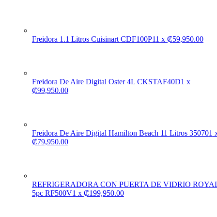
Freidora 1.1 Litros Cuisinart CDF100P1
1
x
₡
59,950.00
Freidora De Aire Digital Oster 4L CKSTAF40D
1
x
₡
99,950.00
Freidora De Aire Digital Hamilton Beach 11 Litros 35070
1
₡
79,950.00
REFRIGERADORA CON PUERTA DE VIDRIO ROYA
5pc RF500V
1
x
₡
199,950.00