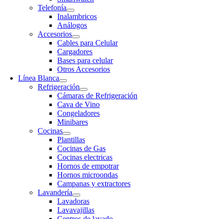
Telefonía
Inalambricos
Análogos
Accesorios
Cables para Celular
Cargadores
Bases para celular
Otros Accesorios
Línea Blanca
Refrigeración
Cámaras de Refrigeración
Cava de Vino
Congeladores
Minibares
Cocinas
Plantillas
Cocinas de Gas
Cocinas electricas
Hornos de empotrar
Hornos microondas
Campanas y extractores
Lavandería
Lavadoras
Lavavajillas
Centros de lavado