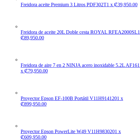
Freidora aceite Premium 3 Litros PDF302T
1
x
₡
39,950.00
Freidora de aceite 20L Doble cesta ROYAL RFEA2000SL
1
₡
89,950.00
Freidora de aire 7 en 2 NINJA acero inoxidable 5.2L AF161
x
₡
79,950.00
Proyector Epson EF-100B Portátil V11H914120
1
x
₡
899,950.00
Proyector Epson PowerLite W49 V11H983020
1
x
₡
609,950.00