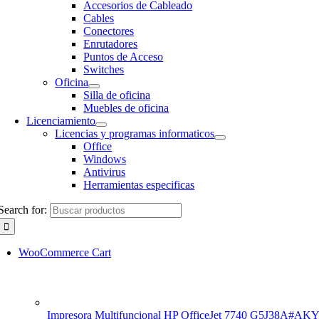
Accesorios de Cableado
Cables
Conectores
Enrutadores
Puntos de Acceso
Switches
Oficina
Silla de oficina
Muebles de oficina
Licenciamiento
Licencias y programas informaticos
Office
Windows
Antivirus
Herramientas especificas
Search for:
WooCommerce Cart
Impresora Multifuncional HP OfficeJet 7740 G5J38A#AK