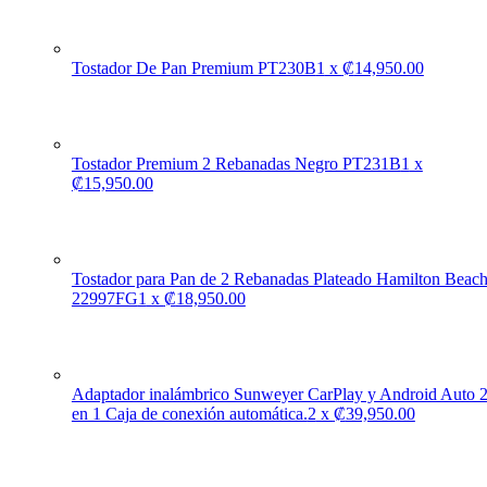
Tostador De Pan Premium PT230B
1
x
₡
14,950.00
Tostador Premium 2 Rebanadas Negro PT231B
1
x
₡
15,950.00
Tostador para Pan de 2 Rebanadas Plateado Hamilton Beac
22997FG
1
x
₡
18,950.00
Adaptador inalámbrico Sunweyer CarPlay y Android Auto 
en 1 Caja de conexión automática.
2
x
₡
39,950.00