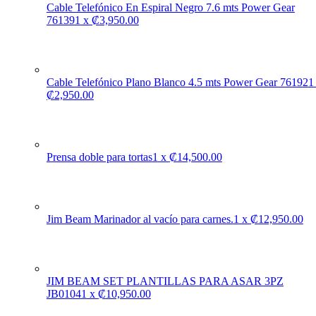
Cable Telefónico En Espiral Negro 7.6 mts Power Gear
76139
1
x
₡
3,950.00
Cable Telefónico Plano Blanco 4.5 mts Power Gear 76192
1
₡
2,950.00
Prensa doble para tortas
1
x
₡
14,500.00
Jim Beam Marinador al vacío para carnes.
1
x
₡
12,950.00
JIM BEAM SET PLANTILLAS PARA ASAR 3PZ
JB0104
1
x
₡
10,950.00