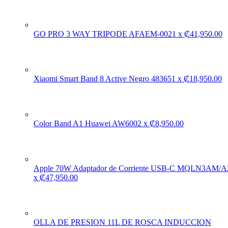
GO PRO 3 WAY TRIPODE AFAEM-002
1
x
₡
41,950.00
Xiaomi Smart Band 8 Active Negro 48365
1
x
₡
18,950.00
Color Band A1 Huawei AW600
2
x
₡
8,950.00
Apple 70W Adaptador de Corriente USB-C MQLN3AM/A
x
₡
47,950.00
OLLA DE PRESION 11L DE ROSCA INDUCCION