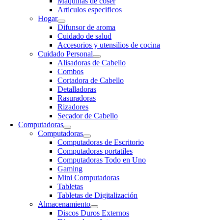
Maquinas de coser
Articulos especificos
Hogar
Difunsor de aroma
Cuidado de salud
Accesorios y utensilios de cocina
Cuidado Personal
Alisadoras de Cabello
Combos
Cortadora de Cabello
Detalladoras
Rasuradoras
Rizadores
Secador de Cabello
Computadoras
Computadoras
Computadoras de Escritorio
Computadoras portatiles
Computadoras Todo en Uno
Gaming
Mini Computadoras
Tabletas
Tabletas de Digitalización
Almacenamiento
Discos Duros Externos