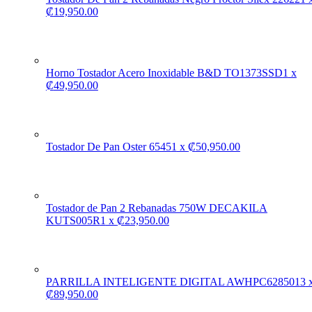
₡
19,950.00
Horno Tostador Acero Inoxidable B&D TO1373SSD
1
x
₡
49,950.00
Tostador De Pan Oster 6545
1
x
₡
50,950.00
Tostador de Pan 2 Rebanadas 750W DECAKILA
KUTS005R
1
x
₡
23,950.00
PARRILLA INTELIGENTE DIGITAL AWHPC628501
3
₡
89,950.00