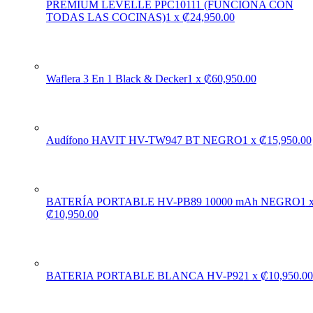
PREMIUM LEVELLE PPC10111 (FUNCIONA CON
TODAS LAS COCINAS)
1
x
₡
24,950.00
Waflera 3 En 1 Black & Decker
1
x
₡
60,950.00
Audífono HAVIT HV-TW947 BT NEGRO
1
x
₡
15,950.00
BATERÍA PORTABLE HV-PB89 10000 mAh NEGRO
1
₡
10,950.00
BATERIA PORTABLE BLANCA HV-P92
1
x
₡
10,950.00