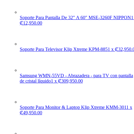
Soporte Para Pantalla De 32″ A 60″ MSE-3260F NIPPON
1
₡
12,950.00
Soporte Para Televisor Klip Xtreme KPM-885
1
x
₡
32,950.
Samsung WMN-55VD - Abrazadera - para TV con pantalla
de cristal líquido
1
x
₡
309,950.00
Soporte Para Monitor & Laptop Klip Xtreme KMM-301
1
x
₡
49,950.00