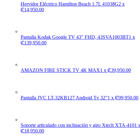
Hervidor Eléctrico Hamilton Beach 1.7L 41038G
2
x
₡
14,950.00
Pantalla Kodak Google TV 43″ FHD, 43SVA1003BT
1
x
₡
139,950.00
AMAZON FIRE STICK TV 4K MAX
1
x
₡
39,950.00
Pantalla JVC LT-32KB127 Android Tv 32”
1
x
₡
99,950.00
Soporte articulado con inclinación y giro Xtech XTA-410
1
₡
18,950.00