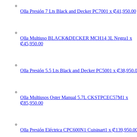
Olla Presión 7 Lts Black and Decker PC700
1
x
₡
41,950.00
Olla Multiuso BLACK&DECKER MCH14 3L Negra
1
x
₡
45,950.00
Olla Presión 5.5 Lts Black and Decker PC500
1
x
₡
38,950.
Olla Multiusos Oster Manual 5.7L CKSTPCEC57M
1
x
₡
85,950.00
Olla Presión Eléctrica CPC600N1 Cuisinart
1
x
₡
139,950.0