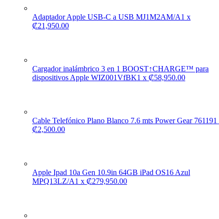
Adaptador Apple USB-C a USB MJ1M2AM/A
1
x
₡
21,950.00
Cargador inalámbrico 3 en 1 BOOST↑CHARGE™ para
dispositivos Apple WIZ001VfBK
1
x
₡
58,950.00
Cable Telefónico Plano Blanco 7.6 mts Power Gear 76119
1
₡
2,500.00
Apple Ipad 10a Gen 10.9in 64GB iPad OS16 Azul
MPQ13LZ/A
1
x
₡
279,950.00