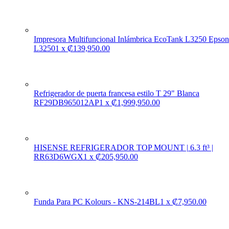
Impresora Multifuncional Inlámbrica EcoTank L3250 Epson
L3250
1
x
₡
139,950.00
Refrigerador de puerta francesa estilo T 29" Blanca
RF29DB965012AP
1
x
₡
1,999,950.00
HISENSE REFRIGERADOR TOP MOUNT | 6.3 ft³ |
RR63D6WGX
1
x
₡
205,950.00
Funda Para PC Kolours - KNS-214BL
1
x
₡
7,950.00