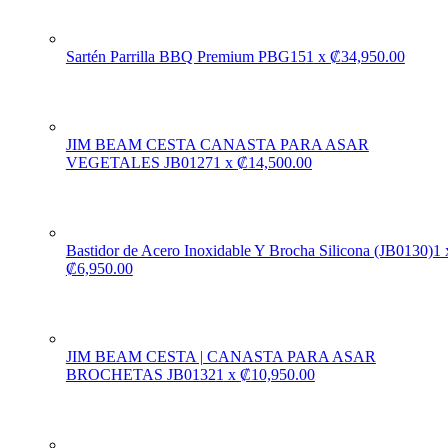
Sartén Parrilla BBQ Premium PBG15
1
x
₡
34,950.00
JIM BEAM CESTA CANASTA PARA ASAR
VEGETALES JB0127
1
x
₡
14,500.00
Bastidor de Acero Inoxidable Y Brocha Silicona (JB0130)
1
₡
6,950.00
JIM BEAM CESTA | CANASTA PARA ASAR
BROCHETAS JB0132
1
x
₡
10,950.00