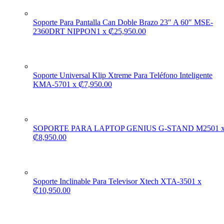
Soporte Para Pantalla Can Doble Brazo 23″ A 60″ MSE-
2360DRT NIPPON
1
x
₡
25,950.00
Soporte Universal Klip Xtreme Para Teléfono Inteligente
KMA-570
1
x
₡
7,950.00
SOPORTE PARA LAPTOP GENIUS G-STAND M250
1
₡
8,950.00
Soporte Inclinable Para Televisor Xtech XTA-350
1
x
₡
10,950.00