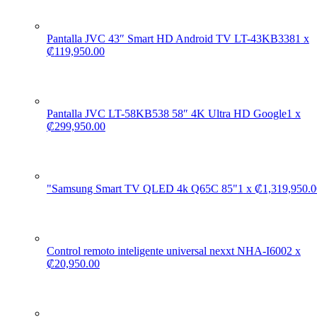
Pantalla JVC 43″ Smart HD Android TV LT-43KB338
1
x
₡
119,950.00
Pantalla JVC LT-58KB538 58″ 4K Ultra HD Google
1
x
₡
299,950.00
"Samsung Smart TV QLED 4k Q65C 85"
1
x
₡
1,319,950.0
Control remoto inteligente universal nexxt NHA-I600
2
x
₡
20,950.00