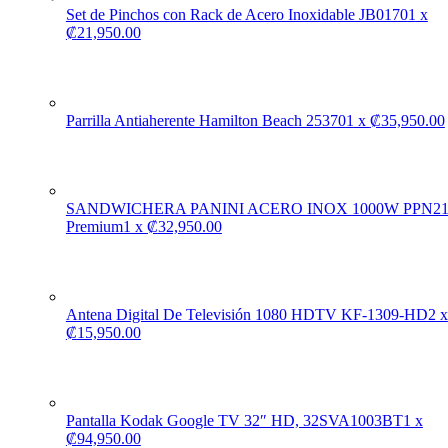
Set de Pinchos con Rack de Acero Inoxidable JB0170
1
x
₡
21,950.00
Parrilla Antiaherente Hamilton Beach 25370
1
x
₡
35,950.00
SANDWICHERA PANINI ACERO INOX 1000W PPN2
Premium
1
x
₡
32,950.00
Antena Digital De Televisión 1080 HDTV KF-1309-HD
2
x
₡
15,950.00
Pantalla Kodak Google TV 32″ HD, 32SVA1003BT
1
x
₡
94,950.00