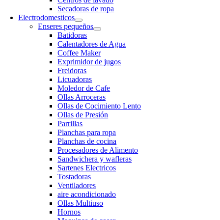
Secadoras de ropa
Electrodomesticos
Enseres pequeños
Batidoras
Calentadores de Agua
Coffee Maker
Exprimidor de jugos
Freidoras
Licuadoras
Moledor de Cafe
Ollas Arroceras
Ollas de Cocimiento Lento
Ollas de Presión
Parrillas
Planchas para ropa
Planchas de cocina
Procesadores de Alimento
Sandwichera y wafleras
Sartenes Electricos
Tostadoras
Ventiladores
aire acondicionado
Ollas Multiuso
Hornos