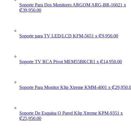
Soporte Para Dos Monitores ARGOM ARG-BR-1602
1
x
₡
39,950.00
Soporte para TV LED/LCD KFM-565
1
x
₡
9,950.00
Soporte TV RCA Pivot MEM55BKCR
1
x
₡
14,950.00
Soporte Para Monitor Klip Xtreme KMM-400
1
x
₡
29,950.
Soporte De Esquina O Pared Klip Xtreme KPM-935
1
x
₡
25,950.00