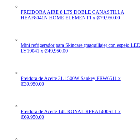
FREIDORA AIRE 8 LTS DOBLE CANASTILLA
HEAF8041N HOME ELEMENT
1
x
₡
79,950.00
Mini refrigerador para Skincare (maquillaje) con espejo LE
LY1904
1
x
₡
49,950.00
Freidora de Aceite 3L 1500W Sankey FRW651
1
x
₡
39,950.00
Freidora de Aceite 14L ROYAL RFEA1400SL
1
x
₡
69,950.00