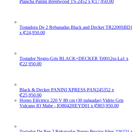
Plancha Panini Brentwood TS-245
2
x
₡
17,950.00
Tostadora De 2 Rebanadas Black and Decker TR2200SBD
x
₡
24,950.00
Tostador Negro-Gris BLACK+DECKER Tr0012ss-La
1
x
₡
22,950.00
Black & Decker PANINI XPRESS PAN24535
2
x
₡
25,950.00
Horno Eléctrico 220 V 80 cm (30 pulgadas) Vidrio Gris
Vulcano IO Mabe - IO8042HEYD0
1
x
₡
803,950.00
Tostador De Pan 2 Rebanadas Negro Proctor Silex 22622
1