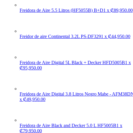
Freidora de Aire 5.5 Litros (HF5055B) B+D
1
x
₡
89,950.00
Freidor de aire Continental 3.2L PS-DF329
1
x
₡
44,950.00
Freidora de Aire Digital 5L Black + Decker HFD5005B
1
x
₡
95,950.00
Freidora de Aire Digital 3.8 Litros Negro Mabe - AFM38D
x
₡
49,950.00
Freidora de Aire Black and Decker 5.0 L HF5005B
1
x
₡
79,950.00