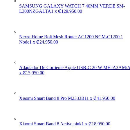
SAMSUNG GALAXY WATCH 7 40MM VERDE SM-
L300NZGALTA
1
x
₡
129,950.00
Nexxt Home Bolt Mesh Router AC1200 NCM-C1200 1
Node
1
x
₡
24,950.00
Adaptador De Corriente Apple USB-C 20 W MHJA3AM/
x
₡
15,950.00
Xiaomi Smart Band 8 Pro M2333B1
1
x
₡
41,950.00
Xiaomi Smart Band 8 Active pink
1
x
₡
18,950.00