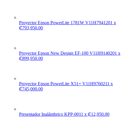
Proyector Epson PowerLite 1781W V11H794120
1
x
₡
793,950.00
Proyector Epson New Design EF-100 V11H914020
1
x
₡
899,950.00
Proyector Epson PowerLite X51+ V11H976021
1
x
₡
745,000.00
Presentador Inalámbrico KPP-001
1
x
₡
12,950.00