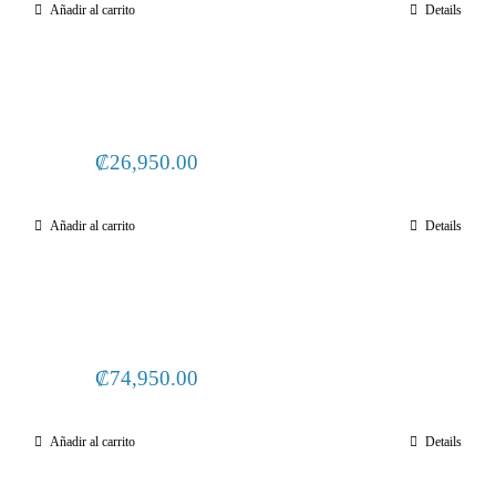
Añadir al carrito
Details
was:
is:
₡52,950.00.
₡29,950.00.
₡
26,950.00
Añadir al carrito
Details
₡
74,950.00
Añadir al carrito
Details