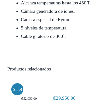
Alcanza temperaturas hasta los 450˚F.
Cámara generadora de iones.
Carcasa especial de Ryton.
5 niveles de temperatura.
Cable giratorio de 360˚.
Sale!
Original
Current
₡
29,950.00
₡
52,950.00
price
price