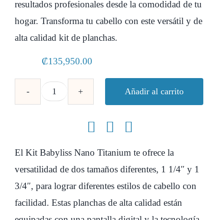
resultados profesionales desde la comodidad de tu
hogar. Transforma tu cabello con este versátil y de
alta calidad kit de planchas.
₡
135,950.00
Añadir al carrito
Kit
Babyliss
Nano
Titanium
El Kit Babyliss Nano Titanium te ofrece la
1
versatilidad de dos tamaños diferentes, 1 1/4″ y 1
1/4
3/4″, para lograr diferentes estilos de cabello con
&
facilidad. Estas planchas de alta calidad están
1
equipadas con una pantalla digital y la tecnología