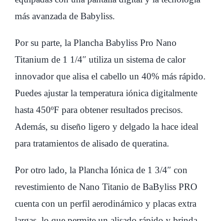
3/4
más avanzada de Babyliss.
813780
Por su parte, la Plancha Babyliss Pro Nano
cantidad
Titanium de 1 1/4″ utiliza un sistema de calor
innovador que alisa el cabello un 40% más rápido.
Puedes ajustar la temperatura iónica digitalmente
hasta 450ºF para obtener resultados precisos.
Además, su diseño ligero y delgado la hace ideal
para tratamientos de alisado de queratina.
Por otro lado, la Plancha Iónica de 1 3/4″ con
revestimiento de Nano Titanio de BaByliss PRO
cuenta con un perfil aerodinámico y placas extra
largas, lo que permite un alisado rápido y brinda