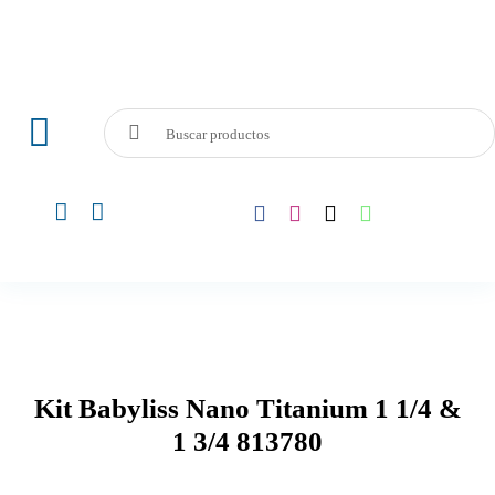
Skip
to
content
Search
Toggle
for:
Navigation
Audio y Vídeo
Telefonía
Línea Blanca
Kit Babyliss Nano Titanium 1 1/4 &
Electrodomesticos
1 3/4 813780
Computadoras