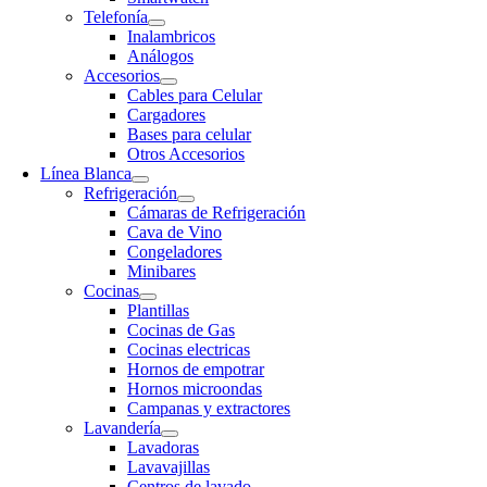
Telefonía
Inalambricos
Análogos
Accesorios
Cables para Celular
Cargadores
Bases para celular
Otros Accesorios
Línea Blanca
Refrigeración
Cámaras de Refrigeración
Cava de Vino
Congeladores
Minibares
Cocinas
Plantillas
Cocinas de Gas
Cocinas electricas
Hornos de empotrar
Hornos microondas
Campanas y extractores
Lavandería
Lavadoras
Lavavajillas
Centros de lavado