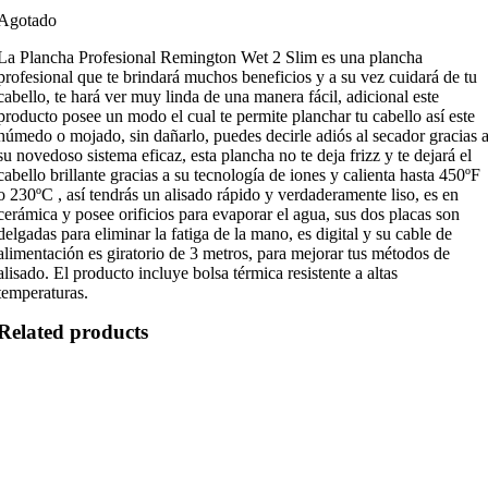
Agotado
La Plancha Profesional Remington Wet 2 Slim es una plancha
profesional que te brindará muchos beneficios y a su vez cuidará de tu
cabello, te hará ver muy linda de una manera fácil, adicional este
producto posee un modo el cual te permite planchar tu cabello así este
húmedo o mojado, sin dañarlo, puedes decirle adiós al secador gracias 
su novedoso sistema eficaz, esta plancha no te deja frizz y te dejará el
cabello brillante gracias a su tecnología de iones y calienta hasta 450ºF
o 230ºC , así tendrás un alisado rápido y verdaderamente liso, es en
cerámica y posee orificios para evaporar el agua, sus dos placas son
delgadas para eliminar la fatiga de la mano, es digital y su cable de
alimentación es giratorio de 3 metros, para mejorar tus métodos de
alisado. El producto incluye bolsa térmica resistente a altas
temperaturas.
Related products