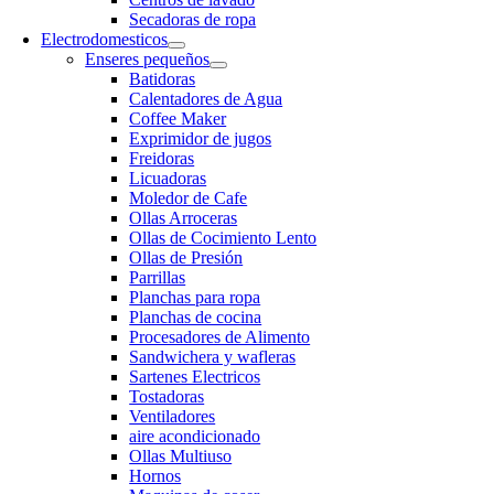
Secadoras de ropa
Electrodomesticos
Enseres pequeños
Batidoras
Calentadores de Agua
Coffee Maker
Exprimidor de jugos
Freidoras
Licuadoras
Moledor de Cafe
Ollas Arroceras
Ollas de Cocimiento Lento
Ollas de Presión
Parrillas
Planchas para ropa
Planchas de cocina
Procesadores de Alimento
Sandwichera y wafleras
Sartenes Electricos
Tostadoras
Ventiladores
aire acondicionado
Ollas Multiuso
Hornos