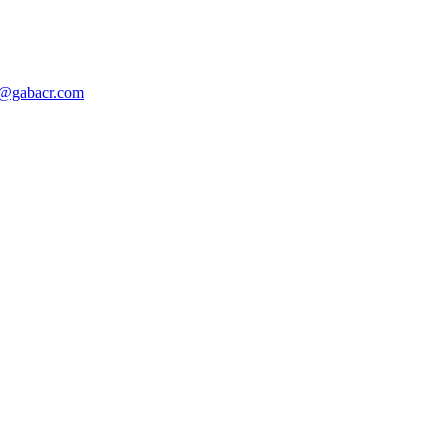
o@gabacr.com