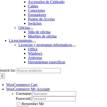
Accesorios de Cableado
Cables
Conectores
Enrutadores
Puntos de Acceso
Switches
Oficina
Silla de oficina
Muebles de oficina
Licenciamiento
Licencias y programas informaticos
Office
Windows
Antivirus
Herramientas especificas
Search for:
WooCommerce Cart
WooCommerce My Account
Username:
Password:
Remember Me