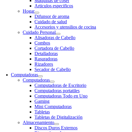
Maquinas de coser
Articulos especificos
Hogar
Difunsor de aroma
Cuidado de salud
Accesorios y utensilios de cocina
Cuidado Personal
Alisadoras de Cabello
Combos
Cortadora de Cabello
Detalladoras
Rasuradoras
Rizadores
Secador de Cabello
Computadoras
Computadoras
Computadoras de Escritorio
Computadoras portatiles
Computadoras Todo en Uno
Gaming
Mini Computadoras
Tabletas
Tabletas de Digitalización
Almacenamiento
Discos Duros Externos