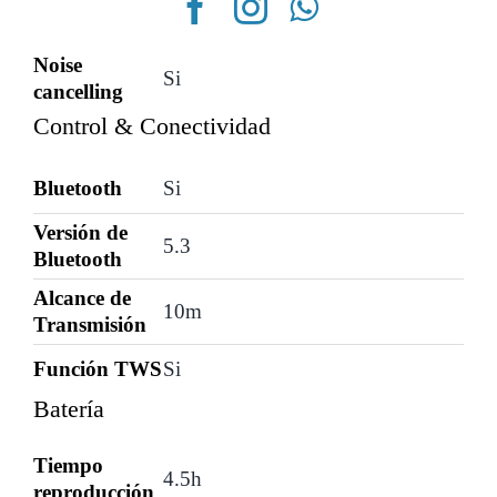
pantalla
AIWA
Noise
Si
cancelling
Active
Control & Conectividad
Noise
Cancelling
Bluetooth
Si
AWTWSGPRO
Versión de
cantidad
5.3
Bluetooth
Alcance de
10m
Transmisión
Función TWS
Si
Batería
Tiempo
4.5h
reproducción