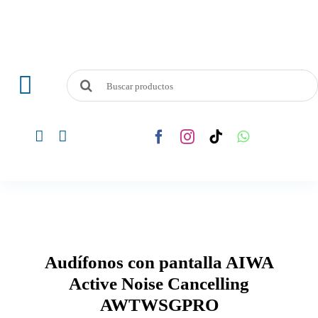
Skip
to
content
Search
Toggle
for:
Navigation
Audio y Vídeo
Telefonía
Línea Blanca
Audífonos con pantalla AIWA
Electrodomesticos
Active Noise Cancelling
AWTWSGPRO
Computadoras