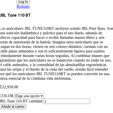
Register
JBL Tune 110 BT
Los auriculares JBL TUNE110BT incluyen sonido JBL Pure Bass. So
una solución inalámbrica y práctica para el uso diario, además de
ofrecer capacidad para hacer o recibir llamadas manos libres y seis
horas de autonomía de la batería. Imagina unos auriculares que se
cargan en dos horas, vienen en seis colores distintos, cuentan con un
cable plano antinudos y son lo suficientemente ligeros para usarlos
cómodamente durante varias horas seguidas. Al combinar imanes que
garantizan que los auriculares no se balanceen cuando no están en uso,
el cable antinudos, y la comodidad de las almohadillas ergonómicas
para las orejas y el diseño de la cinta del cuello, resulta fácil entender
por qué los auriculares JBL TUNE110BT se pueden convertir en una
pieza esencial de tu cotidiana vida melómana.
₡
22,950.00
COLOR
JBL Tune 110 BT cantidad
Añadir al carrito