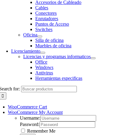
Accesorios de Cableado
Cables
Conectores
Enrutadores
Puntos de Acceso
Switches
Oficina
Silla de oficina
Muebles de oficina
Licenciamiento
Licencias y programas informaticos
Office
Windows
Antivirus
Herramientas especificas
Search for:
WooCommerce Cart
WooCommerce My Account
Username:
Password:
Remember Me