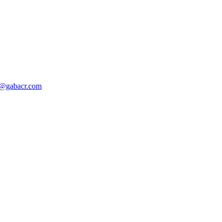
o@gabacr.com