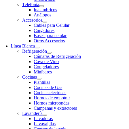
Telefonía
Inalambricos
Análogos
Accesorios
Cables para Celular
Cargadores
Bases para celular
Otros Accesorios
Línea Blanca
Refrigeración
Cámaras de Refrigeración
Cava de Vino
Congeladores
Minibares
Cocinas
Plantillas
Cocinas de Gas
Cocinas electricas
Hornos de empotrar
Hornos microondas
Campanas y extractores
Lavandería
Lavadoras
Lavavajillas
Centros de lavado