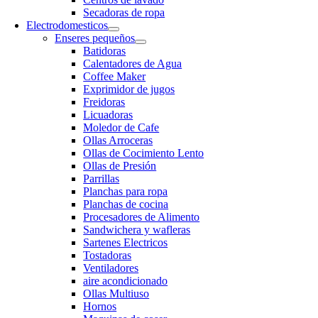
Secadoras de ropa
Electrodomesticos
Enseres pequeños
Batidoras
Calentadores de Agua
Coffee Maker
Exprimidor de jugos
Freidoras
Licuadoras
Moledor de Cafe
Ollas Arroceras
Ollas de Cocimiento Lento
Ollas de Presión
Parrillas
Planchas para ropa
Planchas de cocina
Procesadores de Alimento
Sandwichera y wafleras
Sartenes Electricos
Tostadoras
Ventiladores
aire acondicionado
Ollas Multiuso
Hornos