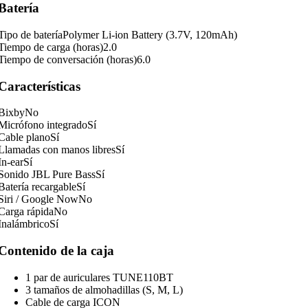
Batería
Tipo de batería
Polymer Li-ion Battery (3.7V, 120mAh)
Tiempo de carga (horas)
2.0
Tiempo de conversación (horas)
6.0
Características
Bixby
No
Micrófono integrado
Sí
Cable plano
Sí
Llamadas con manos libres
Sí
In-ear
Sí
Sonido JBL Pure Bass
Sí
Batería recargable
Sí
Siri / Google Now
No
Carga rápida
No
Inalámbrico
Sí
Contenido de la caja
1 par de auriculares TUNE110BT
3 tamaños de almohadillas (S, M, L)
Cable de carga ICON