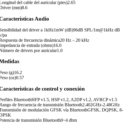
Longitud del cable del auricular (pies)
2.65
Driver (mm)
8.6
Características Audio
Sensibilidad del driver a 1kHz1mW (dB)
96dB SPL/1m@1kHz dB
v/pa
Respuesta de frecuencia dinámica
20 Hz – 20 kHz
Impedancia de entrada (ohms)
16.0
Número de drivers por auricular
1.0
Medidas
Peso (g)
16.2
Peso (oz)
0.57
Características de control y conexión
Perfiles Bluetooth
HFP v1.5, HSP v1.2, A2DP v1.2, AVRCP v1.5
Rango de frecuencia de transmisión Bluetooth
2.402GHz-2.48GHz
Transmisión de modulación GFSK vía Bluetooth
GFSK, DQPSK, 8-
DPSK
Potencia de transmisión Bluetooth
0~4 dbm