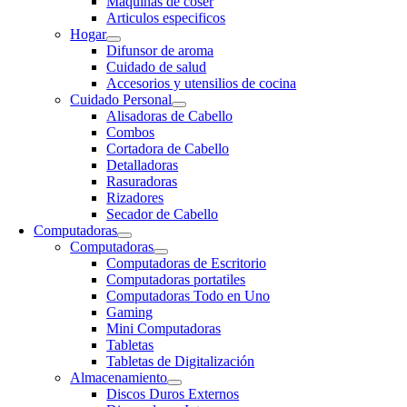
Maquinas de coser
Articulos especificos
Hogar
Difunsor de aroma
Cuidado de salud
Accesorios y utensilios de cocina
Cuidado Personal
Alisadoras de Cabello
Combos
Cortadora de Cabello
Detalladoras
Rasuradoras
Rizadores
Secador de Cabello
Computadoras
Computadoras
Computadoras de Escritorio
Computadoras portatiles
Computadoras Todo en Uno
Gaming
Mini Computadoras
Tabletas
Tabletas de Digitalización
Almacenamiento
Discos Duros Externos