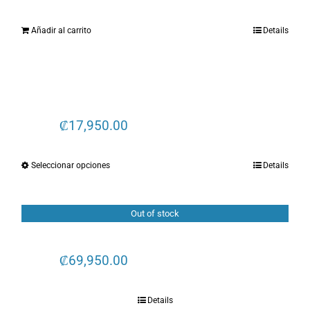
Añadir al carrito
Details
₡
17,950.00
Seleccionar opciones
Details
Este
producto
Out of stock
tiene
múltiples
₡
69,950.00
variantes.
Las
Details