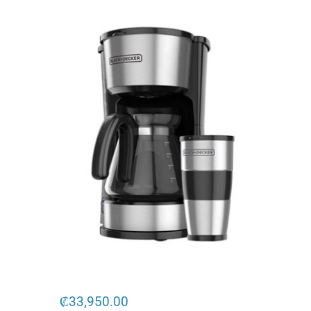
₡
33,950.00