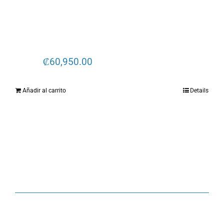
opciones
se
pueden
elegir
₡
60,950.00
en
la
Añadir al carrito
Details
página
de
producto