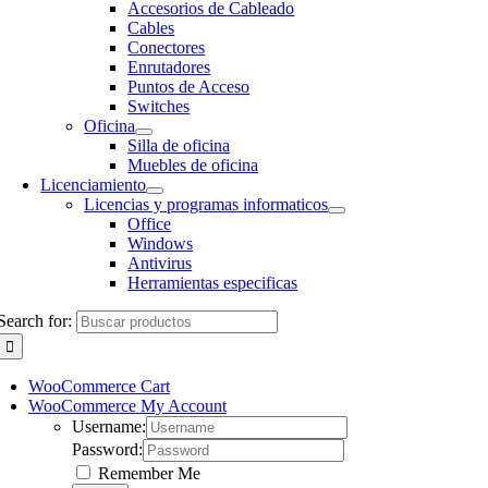
Accesorios de Cableado
Cables
Conectores
Enrutadores
Puntos de Acceso
Switches
Oficina
Silla de oficina
Muebles de oficina
Licenciamiento
Licencias y programas informaticos
Office
Windows
Antivirus
Herramientas especificas
Search for:
WooCommerce Cart
WooCommerce My Account
Username:
Password:
Remember Me