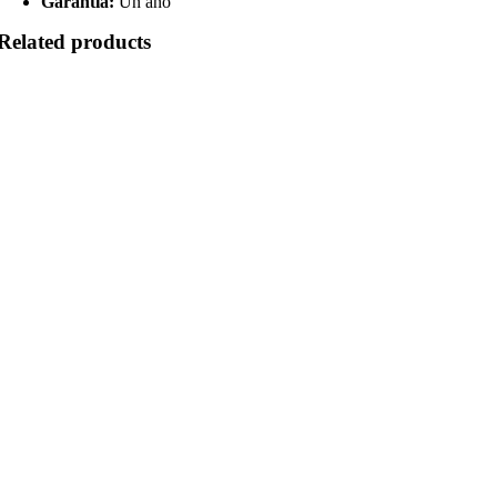
Garantía:
Un año
Related products