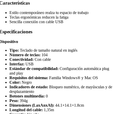
Características
Estilo contemporáneo realza tu espacio de trabajo
Teclas ergonómicas reducen la fatiga
Sencilla conexión con cable USB
Especificaciones
Dispositivo
Tipo:
Teclado de tamaño natural en inglés
Número de teclas:
104
Conectividad:
Con cable
Interfaz:
USB
Estándar de compatibilidad:
Configuración automática plug
and play
Requisitos del sistema:
Familia Windows® y Mac OS
Color:
Negro
Indicadores de estado:
Bloqueo numérico, de mayúsculas y de
desplazamiento
Botones multimedia:
0
Peso:
394g
Dimensiones (LaxAnxAl):
44.1×14.1×1.8cm
Longitud del cable:
1,35m