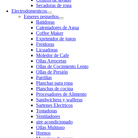
Secadoras de ropa
Electrodomesticos
Enseres pequeños
Batidoras
Calentadores de Agua
Coffee Maker
Exprimidor de jugos
Freidoras
Licuadoras
Moledor de Cafe
Ollas Arroceras
Ollas de Cocimiento Lento
Ollas de Presión
Parrillas
Planchas para ropa
Planchas de cocina
Procesadores de Alimento
Sandwichera y wafleras
Sartenes Electricos
Tostadoras
Ventiladores
aire acondicionado
Ollas Multiuso
Hornos