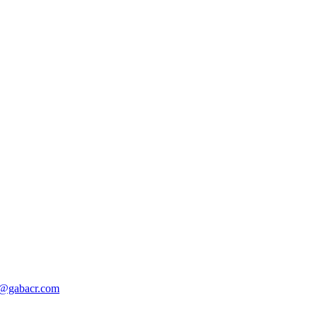
o@gabacr.com