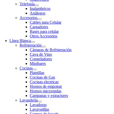
Telefonía
Inalambricos
Análogos
Accesorios
Cables para Celular
Cargadores
Bases para celular
Otros Accesorios
Línea Blanca
Refrigeración
Cámaras de Refrigeración
Cava de Vino
Congeladores
Minibares
Cocinas
Plantillas
Cocinas de Gas
Cocinas electricas
Hornos de empotrar
Hornos microondas
Campanas y extractores
Lavandería
Lavadoras
Lavavajillas
Centros de lavado