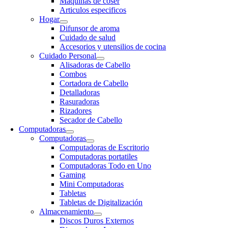
Maquinas de coser
Articulos especificos
Hogar
Difunsor de aroma
Cuidado de salud
Accesorios y utensilios de cocina
Cuidado Personal
Alisadoras de Cabello
Combos
Cortadora de Cabello
Detalladoras
Rasuradoras
Rizadores
Secador de Cabello
Computadoras
Computadoras
Computadoras de Escritorio
Computadoras portatiles
Computadoras Todo en Uno
Gaming
Mini Computadoras
Tabletas
Tabletas de Digitalización
Almacenamiento
Discos Duros Externos