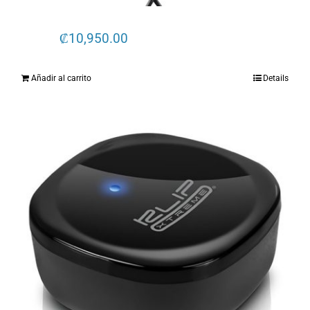
de
producto
₡
10,950.00
Añadir al carrito
Details