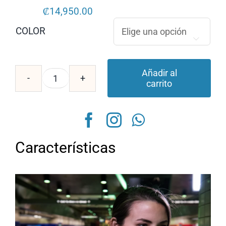
₡
14,950.00
COLOR

Añadir al
carrito
JBL
Tune
210
cantidad
Características