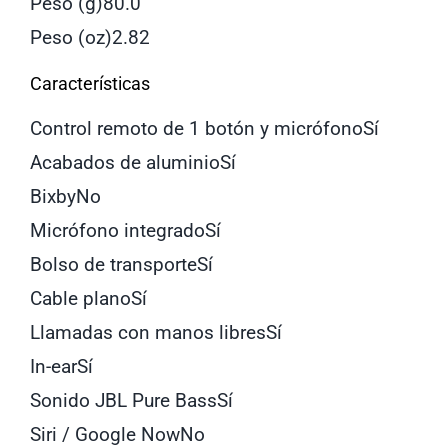
Peso (g)
80.0
Peso (oz)
2.82
Características
Control remoto de 1 botón y micrófono
Sí
Acabados de aluminio
Sí
Bixby
No
Micrófono integrado
Sí
Bolso de transporte
Sí
Cable plano
Sí
Llamadas con manos libres
Sí
In-ear
Sí
Sonido JBL Pure Bass
Sí
Siri / Google Now
No