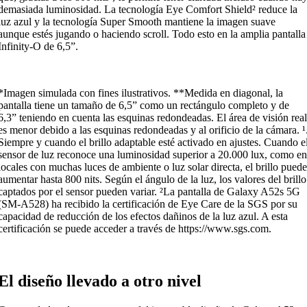
demasiada luminosidad. La tecnología Eye Comfort Shield² reduce la
luz azul y la tecnología Super Smooth mantiene la imagen suave
aunque estés jugando o haciendo scroll. Todo esto en la amplia pantalla
Infinity-O de 6,5”.
*Imagen simulada con fines ilustrativos. **Medida en diagonal, la
pantalla tiene un tamaño de 6,5” como un rectángulo completo y de
6,3” teniendo en cuenta las esquinas redondeadas. El área de visión rea
es menor debido a las esquinas redondeadas y al orificio de la cámara. ¹
Siempre y cuando el brillo adaptable esté activado en ajustes. Cuando e
sensor de luz reconoce una luminosidad superior a 20.000 lux, como e
locales con muchas luces de ambiente o luz solar directa, el brillo pued
aumentar hasta 800 nits. Según el ángulo de la luz, los valores del brillo
captados por el sensor pueden variar. ²La pantalla de Galaxy A52s 5G
(SM-A528) ha recibido la certificación de Eye Care de la SGS por su
capacidad de reducción de los efectos dañinos de la luz azul. A esta
certificación se puede acceder a través de https://www.sgs.com.
El diseño llevado a otro nivel