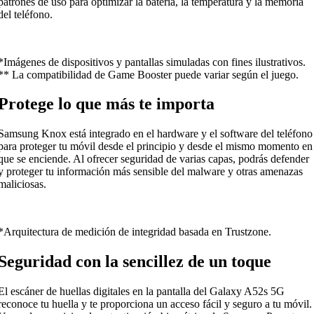
patrones de uso para optimizar la batería, la temperatura y la memoria
del teléfono.
*Imágenes de dispositivos y pantallas simuladas con fines ilustrativos.
** La compatibilidad de Game Booster puede variar según el juego.
Protege lo que más te importa
Samsung Knox está integrado en el hardware y el software del teléfono
para proteger tu móvil desde el principio y desde el mismo momento en
que se enciende. Al ofrecer seguridad de varias capas, podrás defender
y proteger tu información más sensible del malware y otras amenazas
maliciosas.
*Arquitectura de medición de integridad basada en Trustzone.
Seguridad con la sencillez de un toque
El escáner de huellas digitales en la pantalla del Galaxy A52s 5G
reconoce tu huella y te proporciona un acceso fácil y seguro a tu móvil.