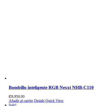
Bombillo inteligente RGB Nexxt NHB-C110
₡
8,950.00
Añadir al carrito
Details
Quick View
Sale!