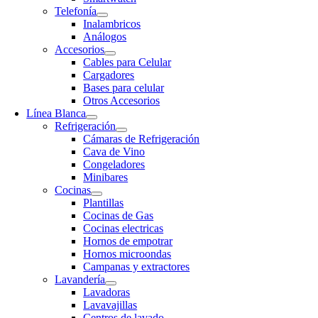
Telefonía
Inalambricos
Análogos
Accesorios
Cables para Celular
Cargadores
Bases para celular
Otros Accesorios
Línea Blanca
Refrigeración
Cámaras de Refrigeración
Cava de Vino
Congeladores
Minibares
Cocinas
Plantillas
Cocinas de Gas
Cocinas electricas
Hornos de empotrar
Hornos microondas
Campanas y extractores
Lavandería
Lavadoras
Lavavajillas
Centros de lavado