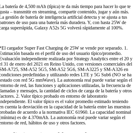
La batería de 4,500 mAh (típica) te da más tiempo para hacer lo que te
gusta – transmitir en streaming, compartir contenido, jugar y aún más.
La gestión de batería de inteligencia artificial detecta y se ajusta a tus
patrones de uso para una batería más duradera. Y, con hasta 25W de
carga superrápida, Galaxy A52s 5G volverá rápidamente al 100%.
*El cargador Super Fast Charging de 25W se vende por separado. 1.
Estimación basada en el perfil de uso del usuario típico/promedio.
Evaluación independiente realizada por Strategy Analytics entre el 20 y
el 31 de enero del 2021 en Reino Unido, con versiones comerciales del
SM-A725, SM-A52 5G5, SM-A52 5G6, SM-A3225 y SM-A326 en
condiciones predefinidas y utilizando redes LTE y 5G Sub6 (NO se ha
testado con red 5G mmWave). La autonomía real puede variar según el
entorno de red, las funciones y aplicaciones utilizadas, la frecuencia de
llamadas y mensajes, la cantidad de ciclos de carga de la batería y otros
factores. 2. Valor típico probado en entorno de laboratorio
independiente. El valor típico es el valor promedio estimado teniendo
en cuenta la desviación en la capacidad de la batería entre las muestras
probadas de acuerdo a la normativa IEC 61960. La capacidad nominal
(mínima) es de 4.370mAh. La autonomía real puede variar según el
entorno de red, hábitos de uso y otros factores.