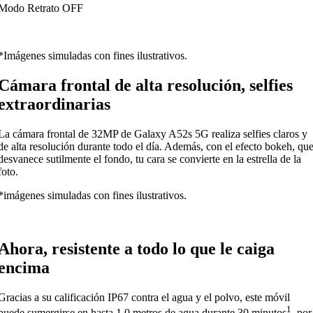
Modo Retrato OFF
*Imágenes simuladas con fines ilustrativos.
Cámara frontal de alta resolución, selfies
extraordinarias
La cámara frontal de 32MP de Galaxy A52s 5G realiza selfies claros y
de alta resolución durante todo el día. Además, con el efecto bokeh, qu
desvanece sutilmente el fondo, tu cara se convierte en la estrella de la
foto.
*imágenes simuladas con fines ilustrativos.
Ahora, resistente a todo lo que le caiga
encima
Gracias a su calificación IP67 contra el agua y el polvo, este móvil
1
puede sumergirse en hasta 1,0 metros de agua durante 30 minutos
, por