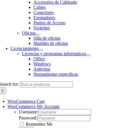
Accesorios de Cableado
Cables
Conectores
Enrutadores
Puntos de Acceso
Switches
Oficina
Silla de oficina
Muebles de oficina
Licenciamiento
Licencias y programas informaticos
Office
Windows
Antivirus
Herramientas especificas
Search for:
WooCommerce Cart
WooCommerce My Account
Username:
Password:
Remember Me