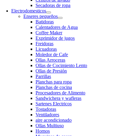
Secadoras de ropa
Electrodomesticos
Enseres pequeños
Batidoras
Calentadores de Agua
Coffee Maker
Exprimidor de jugos
Freidoras
Licuadoras
Moledor de Cafe
Ollas Arroceras
Ollas de Cocimiento Lento
Ollas de Presión
Parrillas
Planchas para ropa
Planchas de cocina
Procesadores de Alimento
Sandwichera y wafleras
Sartenes Electricos
Tostadoras
Ventiladores
aire acondicionado
Ollas Multiuso
Hornos