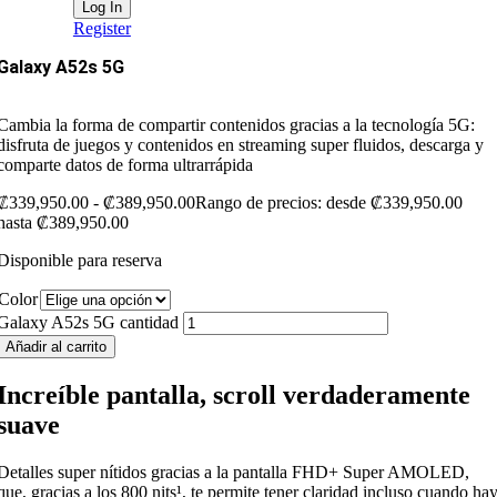
Register
Galaxy A52s 5G
Cambia la forma de compartir contenidos gracias a la tecnología 5G:
disfruta de juegos y contenidos en streaming super fluidos, descarga y
comparte datos de forma ultrarrápida
₡
339,950.00
-
₡
389,950.00
Rango de precios: desde ₡339,950.00
hasta ₡389,950.00
Disponible para reserva
Color
Galaxy A52s 5G cantidad
Añadir al carrito
Increíble pantalla, scroll verdaderamente
suave
Detalles super nítidos gracias a la pantalla FHD+ Super AMOLED,
que, gracias a los 800 nits¹, te permite tener claridad incluso cuando ha