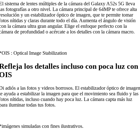
El sistema de lentes múltiples de la cámara del Galaxy A52s 5G lleva
las fotografías a otro nivel. La cámara principal de 64MP te ofrece alta
resolución y un estabilizador óptico de imagen, que te permite tomar
fotos nítidas y claras durante todo el día. Aumenta el ángulo de visión
con la cámara ultra gran angular. Elige el enfoque perfecto con la
cámara de profundidad o acércate a los detalles con la cámara macro.
*OIS : Optical Image Stabilization
Refleja los detalles incluso con poca luz con
OIS
Di adiós a las fotos y videos borrosos. El estabilizador óptico de image
te ayuda a estabilizar la imagen para que el movimiento sea fluido y las
fotos nítidas, incluso cuando hay poca luz. La cámara capta más luz
para iluminar todas tus fotos.
*imágenes simuladas con fines ilustrativos.