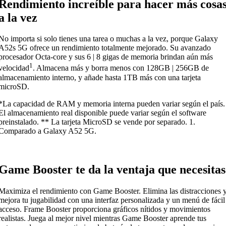
Rendimiento increíble para hacer más cosa
a la vez
No importa si solo tienes una tarea o muchas a la vez, porque Galaxy
A52s 5G ofrece un rendimiento totalmente mejorado. Su avanzado
procesador Octa-core y sus 6 | 8 gigas de memoria brindan aún más
1
velocidad
. Almacena más y borra menos con 128GB | 256GB de
almacenamiento interno, y añade hasta 1TB más con una tarjeta
microSD.
*La capacidad de RAM y memoria interna pueden variar según el país.
El almacenamiento real disponible puede variar según el software
preinstalado. ** La tarjeta MicroSD se vende por separado. 1.
Comparado a Galaxy A52 5G.
Game Booster te da la ventaja que necesitas
Maximiza el rendimiento con Game Booster. Elimina las distracciones 
mejora tu jugabilidad con una interfaz personalizada y un menú de fácil
acceso. Frame Booster proporciona gráficos nítidos y movimientos
realistas. Juega al mejor nivel mientras Game Booster aprende tus