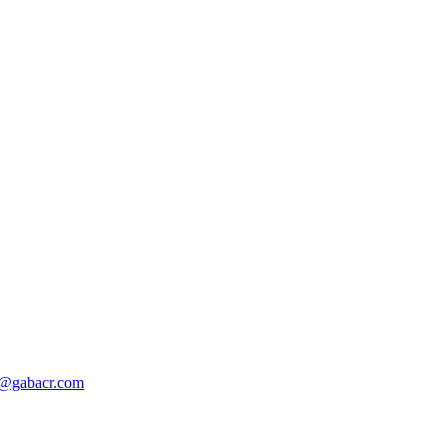
o@gabacr.com