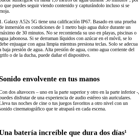
lo que puedes seguir viendo contenido y capturándolo incluso si se
moja.
1. Galaxy A52s 5G tiene una calificación IP67. Basado en una prueba
de inmersión en condiciones de 1 metro bajo agua dulce durante un
máximo de 30 minutos. No se recomienda su uso en playas, piscinas o
agua jabonosa. Si se derraman líquidos con azúcar en el móvil, se lo
debe enjuagar con agua limpia mientras presiona teclas. Solo se adecua
a baja presión de agua. Alta presión de agua, como agua corriente del
grifo o de la ducha, puede dañar el dispositivo.
Sonido envolvente en tus manos
Con dos altavoces – uno en la parte superior y otro en la parte inferior -
puedes disfrutar de una experiencia de audio estéreo sin auriculares.
Lleva tus noches de cine o tus juegos favoritos a otro nivel con un
sonido cinematográfico que te atrapará en cada escena.
Una batería increíble que dura dos días¹