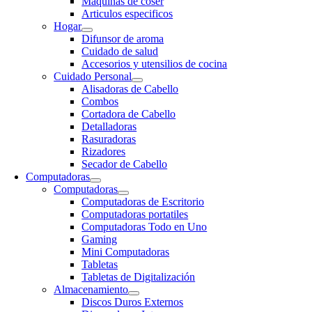
Maquinas de coser
Articulos especificos
Hogar
Difunsor de aroma
Cuidado de salud
Accesorios y utensilios de cocina
Cuidado Personal
Alisadoras de Cabello
Combos
Cortadora de Cabello
Detalladoras
Rasuradoras
Rizadores
Secador de Cabello
Computadoras
Computadoras
Computadoras de Escritorio
Computadoras portatiles
Computadoras Todo en Uno
Gaming
Mini Computadoras
Tabletas
Tabletas de Digitalización
Almacenamiento
Discos Duros Externos