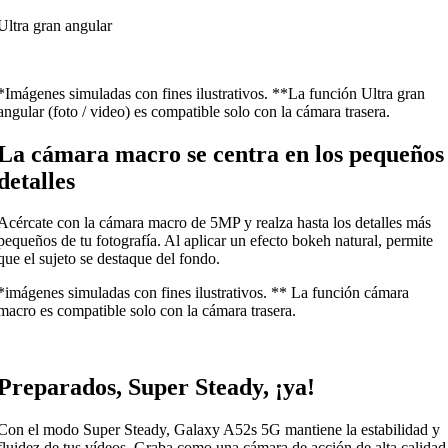
Ultra gran angular
*Imágenes simuladas con fines ilustrativos. **La función Ultra gran
angular (foto / video) es compatible solo con la cámara trasera.
La cámara macro se centra en los pequeños
detalles
Acércate con la cámara macro de 5MP y realza hasta los detalles más
pequeños de tu fotografía. Al aplicar un efecto bokeh natural, permite
que el sujeto se destaque del fondo.
*imágenes simuladas con fines ilustrativos. ** La función cámara
macro es compatible solo con la cámara trasera.
Preparados, Super Steady, ¡ya!
Con el modo Super Steady, Galaxy A52s 5G mantiene la estabilidad y
fluidez de tus vídeos. Graba como una cámara de acción de alta calidad