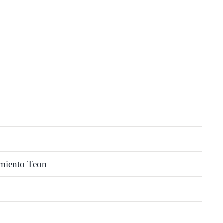
TSS0
imiento Teon