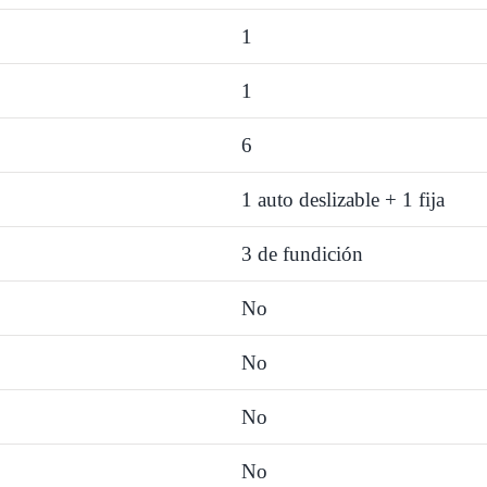
1
1
6
1 auto deslizable + 1 fija
3 de fundición
No
No
No
No