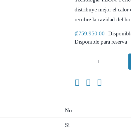
distribuye mejor el calo
recubre la cavidad del ho
₡
759,950.00
Disponibl
Disponible para reserva
Cocina
a
Gas
30
pulgadas
No
(76
Si
cm)