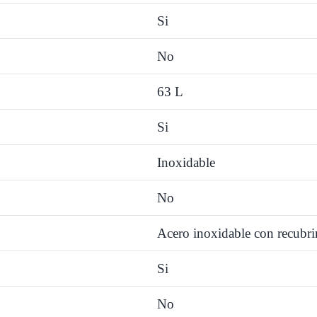
Inoxidable
Si
Mabe
No
-
EMH7614DA
63 L
cantidad
Si
Inoxidable
No
Acero inoxidable con recubr
Si
No