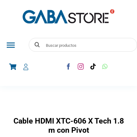
Skip
to
content
Search
Toggle
for:
Navigation
Audio y Vídeo
Telefonía
Línea Blanca
Cable HDMI XTC-606 X Tech 1.8
Electrodomesticos
m con Pivot