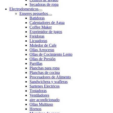
Secadoras de ropa
Electrodomesticos
Enseres pequeños
Batidoras
Calentadores de Agua
Coffee Maker
Exprimidor de jugos
Freidoras
Licuadoras
Moledor de Cafe
Ollas Arroceras
Ollas de Cocimiento Lento
Ollas de Presión
Parrillas
Planchas para ropa
Planchas de cocina
Procesadores de Alimento
Sandwichera y wafleras
Sartenes Electricos
Tostadoras
Ventiladores
aire acondicionado
Ollas Multiuso
Hornos