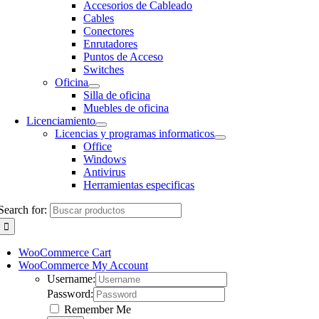
Accesorios de Cableado
Cables
Conectores
Enrutadores
Puntos de Acceso
Switches
Oficina
Silla de oficina
Muebles de oficina
Licenciamiento
Licencias y programas informaticos
Office
Windows
Antivirus
Herramientas especificas
Search for:
WooCommerce Cart
WooCommerce My Account
Username:
Password:
Remember Me