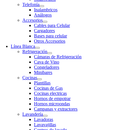
Telefonía
Inalambricos
Análogos
Accesorios
Cables para Celular
Cargadores
Bases para celular
Otros Accesorios
Línea Blanca
Refrigeración
Cámaras de Refrigeración
Cava de Vino
Congeladores
Minibares
Cocinas
Plantillas
Cocinas de Gas
Cocinas electricas
Hornos de empotrar
Hornos microondas
Campanas y extractores
Lavandería
Lavadoras
Lavavajillas
Centros de lavado