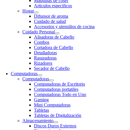
Maquinas de coser
Articulos especificos
Hogar
Difunsor de aroma
Cuidado de salud
Accesorios y utensilios de cocina
Cuidado Personal
Alisadoras de Cabello
Combos
Cortadora de Cabello
Detalladoras
Rasuradoras
Rizadores
Secador de Cabello
Computadoras
Computadoras
Computadoras de Escritorio
Computadoras portatiles
Computadoras Todo en Uno
Gaming
Mini Computadoras
Tabletas
Tabletas de Digitalización
Almacenamiento
Discos Duros Externos