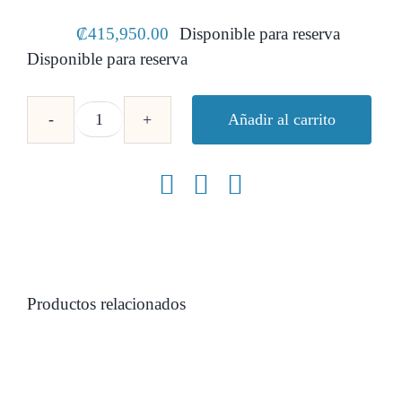
₡
415,950.00
Disponible para reserva
Disponible para reserva
Añadir al carrito
Secadora
a
gas
natural
7.2
cuft
Blanca
GE
Appliances