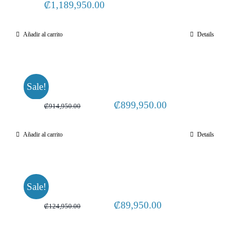
-
₡
1,189,950.00
SGG47N5XNBAB0
Añadir al carrito
Details
cantidad
Sale!
Original
Current
₡
899,950.00
₡
914,950.00
price
price
Añadir al carrito
Details
was:
is:
₡914,950.00.
₡899,950.00.
Sale!
Original
Current
₡
89,950.00
₡
124,950.00
price
price