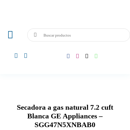
Skip
to
content
Search
Toggle
for:
Navigation
Audio y Vídeo
Telefonía
Línea Blanca
Secadora a gas natural 7.2 cuft
Electrodomesticos
Blanca GE Appliances –
SGG47N5XNBAB0
Computadoras