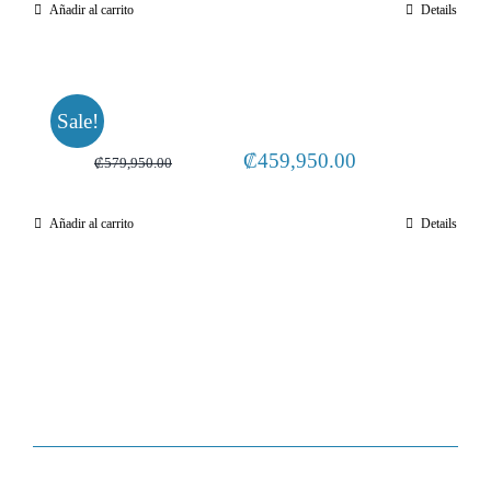
Añadir al carrito
Details
was:
is:
₡124,950.00.
₡89,950.00.
Sale!
Original
Current
₡
459,950.00
₡
579,950.00
price
price
Añadir al carrito
Details
was:
is:
₡579,950.00.
₡459,950.00.