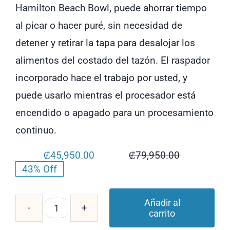
Hamilton Beach Bowl, puede ahorrar tiempo
al picar o hacer puré, sin necesidad de
detener y retirar la tapa para desalojar los
alimentos del costado del tazón. El raspador
incorporado hace el trabajo por usted, y
puede usarlo mientras el procesador está
encendido o apagado para un procesamiento
continuo.
₡
45,950.00
₡
79,950.00
Original
Current
43% Off
price
price
was:
is:
₡79,950.00
₡45,950.00
Añadir al
carrito
Procesador