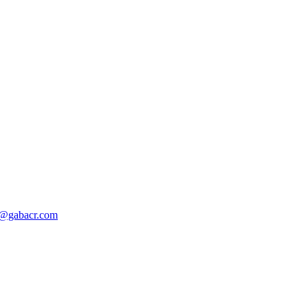
o@gabacr.com