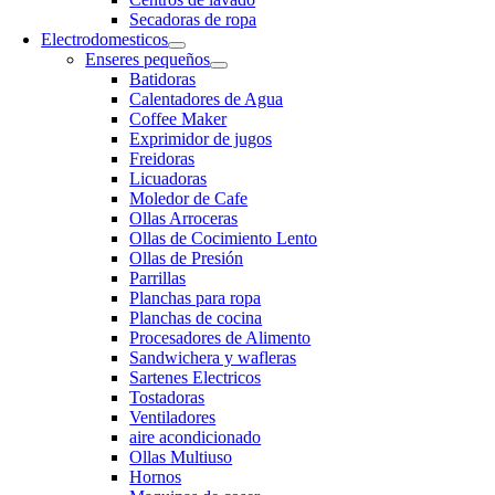
Secadoras de ropa
Electrodomesticos
Enseres pequeños
Batidoras
Calentadores de Agua
Coffee Maker
Exprimidor de jugos
Freidoras
Licuadoras
Moledor de Cafe
Ollas Arroceras
Ollas de Cocimiento Lento
Ollas de Presión
Parrillas
Planchas para ropa
Planchas de cocina
Procesadores de Alimento
Sandwichera y wafleras
Sartenes Electricos
Tostadoras
Ventiladores
aire acondicionado
Ollas Multiuso
Hornos