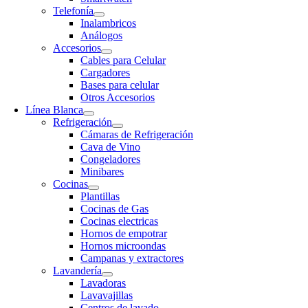
Telefonía
Inalambricos
Análogos
Accesorios
Cables para Celular
Cargadores
Bases para celular
Otros Accesorios
Línea Blanca
Refrigeración
Cámaras de Refrigeración
Cava de Vino
Congeladores
Minibares
Cocinas
Plantillas
Cocinas de Gas
Cocinas electricas
Hornos de empotrar
Hornos microondas
Campanas y extractores
Lavandería
Lavadoras
Lavavajillas
Centros de lavado