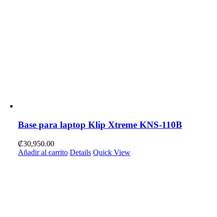
Base para laptop Klip Xtreme KNS-110B
₡
30,950.00
Añadir al carrito
Details
Quick View