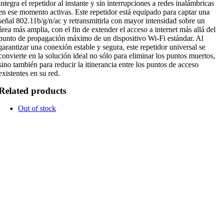
integra el repetidor al instante y sin interrupciones a redes inalámbricas
en ese momento activas. Este repetidor está equipado para captar una
señal 802.11b/g/n/ac y retransmitirla con mayor intensidad sobre un
área más amplia, con el fin de extender el acceso a internet más allá del
punto de propagación máximo de un dispositivo Wi-Fi estándar. Al
garantizar una conexión estable y segura, este repetidor universal se
convierte en la solución ideal no sólo para eliminar los puntos muertos,
sino también para reducir la itinerancia entre los puntos de acceso
existentes en su red. ​
Related products
Out of stock