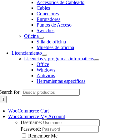
Accesorios de Cableado
Cables
Conectores
Enrutadores
Puntos de Acceso
Switches
Oficina
Silla de oficina
Muebles de oficina
Licenciamiento
Licencias y programas informaticos
Office
Windows
Antivirus
Herramientas especificas
Search for:
WooCommerce Cart
WooCommerce My Account
Username:
Password:
Remember Me