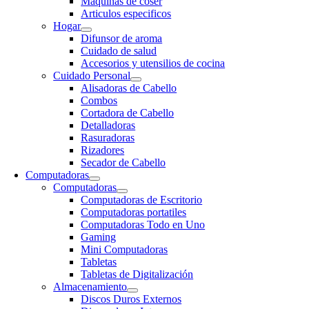
Maquinas de coser
Articulos especificos
Hogar
Difunsor de aroma
Cuidado de salud
Accesorios y utensilios de cocina
Cuidado Personal
Alisadoras de Cabello
Combos
Cortadora de Cabello
Detalladoras
Rasuradoras
Rizadores
Secador de Cabello
Computadoras
Computadoras
Computadoras de Escritorio
Computadoras portatiles
Computadoras Todo en Uno
Gaming
Mini Computadoras
Tabletas
Tabletas de Digitalización
Almacenamiento
Discos Duros Externos