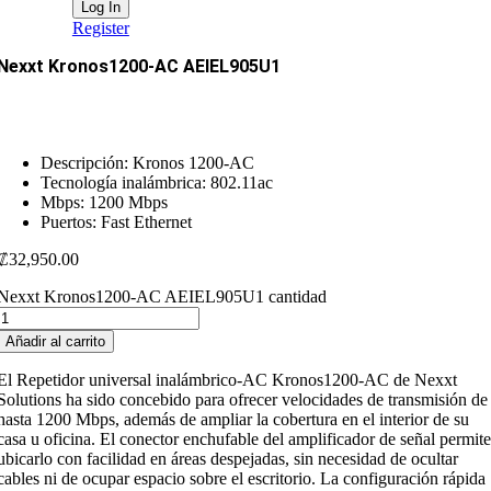
Register
Nexxt Kronos1200-AC AEIEL905U1
Descripción: Kronos 1200-AC
Tecnología inalámbrica: 802.11ac
Mbps: 1200 Mbps
Puertos: Fast Ethernet
₡
32,950.00
Nexxt Kronos1200-AC AEIEL905U1 cantidad
Añadir al carrito
El Repetidor universal inalámbrico-AC Kronos1200-AC de Nexxt
Solutions ha sido concebido para ofrecer velocidades de transmisión de
hasta 1200 Mbps, además de ampliar la cobertura en el interior de su
casa u oficina. El conector enchufable del amplificador de señal permit
ubicarlo con facilidad en áreas despejadas, sin necesidad de ocultar
cables ni de ocupar espacio sobre el escritorio. La configuración rápida