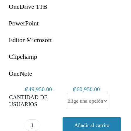
OneDrive 1TB
PowerPoint
Editor Microsoft
Clipchamp
OneNote
Rango
₡
49,950.00
-
₡
60,950.00
de
CANTIDAD DE
precios:
USUARIOS
desde
₡49,950.00
hasta
Añadir al carrito
₡60,950.00
Microsoft