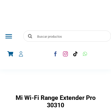
Skip
to
content
Search
Toggle
for:
Navigation
Audio y Vídeo
Telefonía
Línea Blanca
Mi Wi-Fi Range Extender Pro
Electrodomesticos
30310