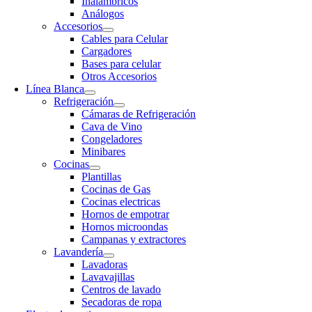
Inalambricos
Análogos
Accesorios
Cables para Celular
Cargadores
Bases para celular
Otros Accesorios
Línea Blanca
Refrigeración
Cámaras de Refrigeración
Cava de Vino
Congeladores
Minibares
Cocinas
Plantillas
Cocinas de Gas
Cocinas electricas
Hornos de empotrar
Hornos microondas
Campanas y extractores
Lavandería
Lavadoras
Lavavajillas
Centros de lavado
Secadoras de ropa