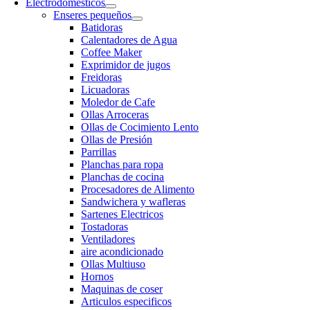
Electrodomesticos
Enseres pequeños
Batidoras
Calentadores de Agua
Coffee Maker
Exprimidor de jugos
Freidoras
Licuadoras
Moledor de Cafe
Ollas Arroceras
Ollas de Cocimiento Lento
Ollas de Presión
Parrillas
Planchas para ropa
Planchas de cocina
Procesadores de Alimento
Sandwichera y wafleras
Sartenes Electricos
Tostadoras
Ventiladores
aire acondicionado
Ollas Multiuso
Hornos
Maquinas de coser
Articulos especificos