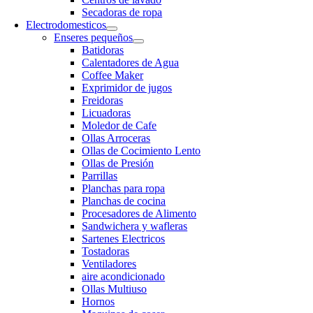
Secadoras de ropa
Electrodomesticos
Enseres pequeños
Batidoras
Calentadores de Agua
Coffee Maker
Exprimidor de jugos
Freidoras
Licuadoras
Moledor de Cafe
Ollas Arroceras
Ollas de Cocimiento Lento
Ollas de Presión
Parrillas
Planchas para ropa
Planchas de cocina
Procesadores de Alimento
Sandwichera y wafleras
Sartenes Electricos
Tostadoras
Ventiladores
aire acondicionado
Ollas Multiuso
Hornos