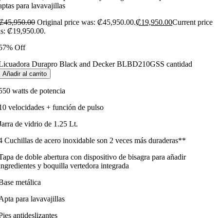
aptas para lavavajillas
₡
45,950.00
Original price was: ₡45,950.00.
₡
19,950.00
Current price
is: ₡19,950.00.
57% Off
Licuadora Durapro Black and Decker BLBD210GSS cantidad
Añadir al carrito
550 watts de potencia
10 velocidades + función de pulso
Jarra de vidrio de 1.25 Lt.
4 Cuchillas de acero inoxidable son 2 veces más duraderas**
Tapa de doble abertura con dispositivo de bisagra para añadir
ingredientes y boquilla vertedora integrada
Base metálica
Apta para lavavajillas
Pies antideslizantes