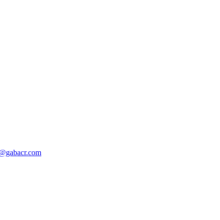
o@gabacr.com