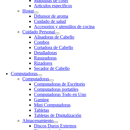
Maquinas de coser
Articulos especificos
Hogar
Difunsor de aroma
Cuidado de salud
Accesorios y utensilios de cocina
Cuidado Personal
Alisadoras de Cabello
Combos
Cortadora de Cabello
Detalladoras
Rasuradoras
Rizadores
Secador de Cabello
Computadoras
Computadoras
Computadoras de Escritorio
Computadoras portatiles
Computadoras Todo en Uno
Gaming
Mini Computadoras
Tabletas
Tabletas de Digitalización
Almacenamiento
Discos Duros Externos