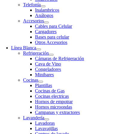
Telefonía
Inalambricos
Análogos
Accesorios
Cables para Celular
Cargadores
Bases para celular
Otros Accesorios
Línea Blanca
Refrigeración
Cámaras de Refrigeración
Cava de Vino
Congeladores
Minibares
Cocinas
Plantillas
Cocinas de Gas
Cocinas electricas
Hornos de empotrar
Hornos microondas
Campanas y extractores
Lavandería
Lavadoras
Lavavajillas
Centros de lavado