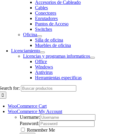
Accesorios de Cableado
Cables
Conectores
Enrutadores
Puntos de Acceso
Switches
Oficina
Silla de oficina
Muebles de oficina
Licenciamiento
Licencias y programas informaticos
Office
Windows
Antivirus
Herramientas especificas
Search for:
WooCommerce Cart
WooCommerce My Account
Username:
Password:
Remember Me