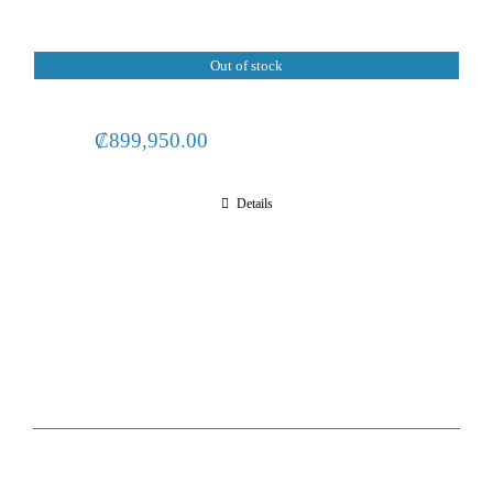
Out of stock
₡
899,950.00
Details