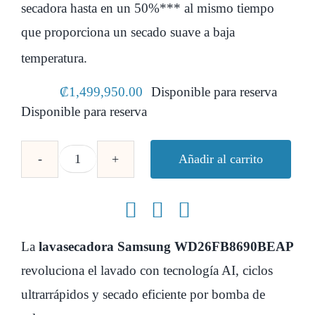
secadora hasta en un 50%*** al mismo tiempo
que proporciona un secado suave a baja
temperatura.
₡
1,499,950.00
Disponible para reserva
Disponible para reserva
Añadir al carrito
Lavasecadora
Carga
Frontal
Bespoke
La
lavasecadora Samsung WD26FB8690BEAP
AI
revoluciona el lavado con tecnología AI, ciclos
26kg/15kg
ultrarrápidos y secado eficiente por bomba de
WD26FB8690BEAP