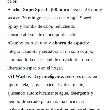
calor.
cantidad
•
Ciclo “SuperSpeed” (98 min):
lava en 28 min y
seca en 70 min gracias a su tecnología Speed
Spray y bomba de calor, reduciendo
considerablemente el tiempo de ciclo.
•Combo todo en uno y
ahorro de espacio:
integra lavadora y secadora en un solo equipo,
eliminando la necesidad de traslado de ropa y
liberando espacio en el hogar.
•
AI Wash & Dry inteligente:
sensores detectan
tipo de tela, carga, suciedad y detergente,
ajustando automáticamente agua, detergente y
tiempo de secado para máxima eficiencia
. •
Secado con bomba de calor:
reduce el tiempo