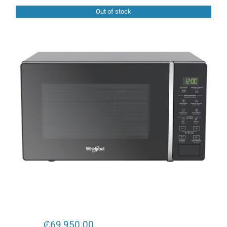
Out of stock
₡
69,950.00