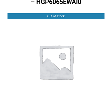
– HGP6065EWAI0
Computadoras
Out of stock
Licenciamiento