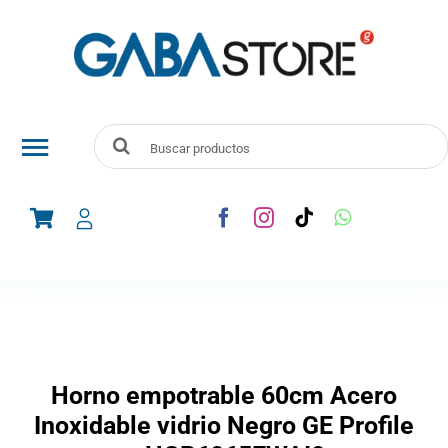
Skip
to
content
Search
Toggle
for:
Navigation
Audio y Vídeo
Telefonía
Línea Blanca
Horno empotrable 60cm Acero
Electrodomesticos
Inoxidable vidrio Negro GE Profile