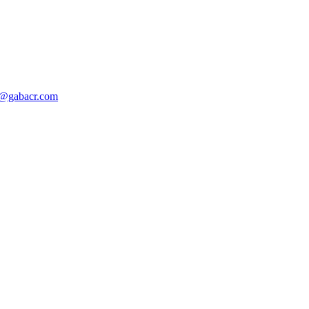
o@gabacr.com