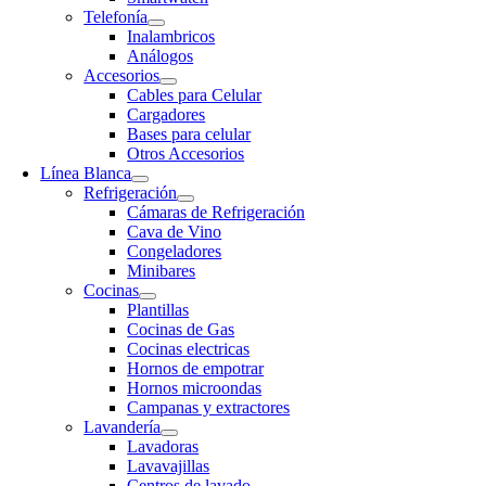
Telefonía
Inalambricos
Análogos
Accesorios
Cables para Celular
Cargadores
Bases para celular
Otros Accesorios
Línea Blanca
Refrigeración
Cámaras de Refrigeración
Cava de Vino
Congeladores
Minibares
Cocinas
Plantillas
Cocinas de Gas
Cocinas electricas
Hornos de empotrar
Hornos microondas
Campanas y extractores
Lavandería
Lavadoras
Lavavajillas
Centros de lavado