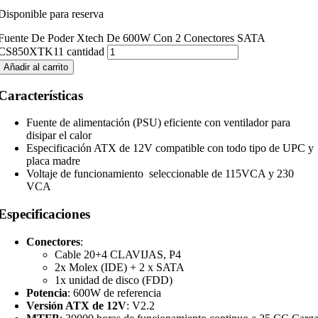
Disponible para reserva
Fuente De Poder Xtech De 600W Con 2 Conectores SATA
CS850XTK11 cantidad
Añadir al carrito
Características
Fuente de alimentación (PSU) eficiente con ventilador para
disipar el calor
Especificación ATX de 12V compatible con todo tipo de UPC y
placa madre
Voltaje de funcionamiento seleccionable de 115VCA y 230
VCA
Especificaciones
Conectores
:
Cable 20+4 CLAVIJAS, P4
2x Molex (IDE) + 2 x SATA
1x unidad de disco (FDD)
Potencia
: 600W de referencia
Versión ATX de 12V
: V2.2