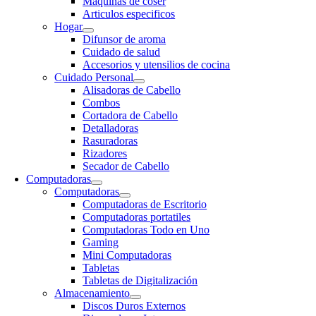
Maquinas de coser
Articulos especificos
Hogar
Difunsor de aroma
Cuidado de salud
Accesorios y utensilios de cocina
Cuidado Personal
Alisadoras de Cabello
Combos
Cortadora de Cabello
Detalladoras
Rasuradoras
Rizadores
Secador de Cabello
Computadoras
Computadoras
Computadoras de Escritorio
Computadoras portatiles
Computadoras Todo en Uno
Gaming
Mini Computadoras
Tabletas
Tabletas de Digitalización
Almacenamiento
Discos Duros Externos