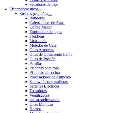
Secadoras de ropa
Electrodomesticos
Enseres pequeños
Batidoras
Calentadores de Agua
Coffee Maker
Exprimidor de jugos
Freidoras
Licuadoras
Moledor de Cafe
Ollas Arroceras
Ollas de Cocimiento Lento
Ollas de Presión
Parrillas
Planchas para ropa
Planchas de cocina
Procesadores de Alimento
Sandwichera y wafleras
Sartenes Electricos
Tostadoras
Ventiladores
aire acondicionado
Ollas Multiuso
Hornos