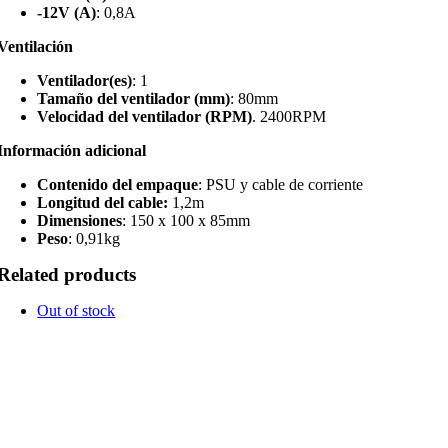
-12V (A)
: 0,8A
Ventilación
Ventilador(es)
: 1
Tamaño del ventilador (mm)
: 80mm
Velocidad del ventilador (RPM)
. 2400RPM
Información adicional
Contenido del empaque
: PSU y cable de corriente
Longitud del cable:
1,2m
Dimensiones
: 150 x 100 x 85mm
Peso
: 0,91kg
Related products
Out of stock