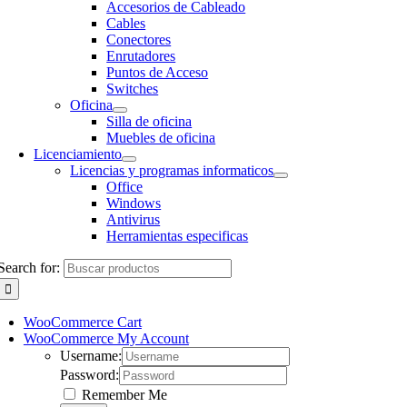
Accesorios de Cableado
Cables
Conectores
Enrutadores
Puntos de Acceso
Switches
Oficina
Silla de oficina
Muebles de oficina
Licenciamiento
Licencias y programas informaticos
Office
Windows
Antivirus
Herramientas especificas
Search for:
WooCommerce Cart
WooCommerce My Account
Username:
Password:
Remember Me