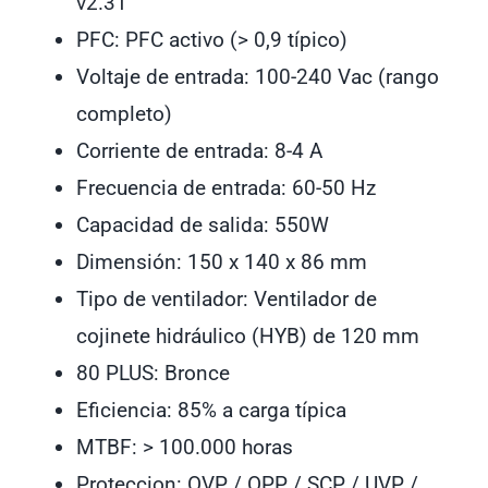
v2.31
PFC:
PFC activo (> 0,9 típico)
Voltaje de entrada:
100-240 Vac (rango
completo)
Corriente de entrada:
8-4 A
Frecuencia de entrada:
60-50 Hz
Capacidad de salida:
550W
Dimensión:
150 x 140 x 86 mm
Tipo de ventilador:
Ventilador de
cojinete hidráulico (HYB) de 120 mm
80 PLUS:
Bronce
Eficiencia:
85% a carga típica
MTBF:
> 100.000 horas
Proteccion:
OVP / OPP / SCP / UVP /