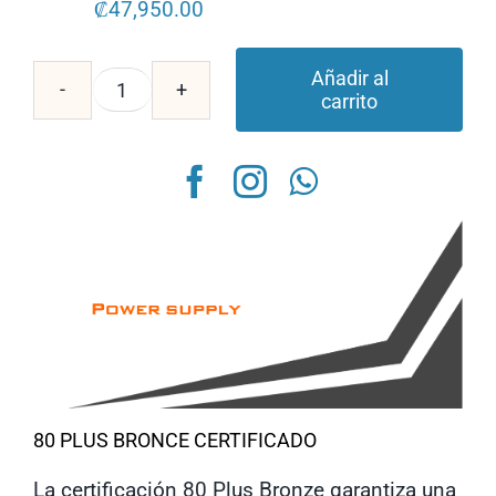
₡
47,950.00
Añadir al
carrito
Fuente
De
Poder
Gigabyte
550W
80
Plus
Bronze
GP-
80 PLUS BRONCE CERTIFICADO
P550B
cantidad
La certificación 80 Plus Bronze garantiza una