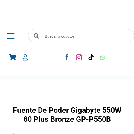
Skip
to
content
Search
Toggle
for:
Navigation
Audio y Vídeo
Telefonía
Línea Blanca
Fuente De Poder Gigabyte 550W
Electrodomesticos
80 Plus Bronze GP-P550B
Computadoras