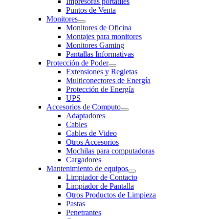
Impresoras portatiles
Puntos de Venta
Monitores
Monitores de Oficina
Montajes para monitores
Monitores Gaming
Pantallas Informativas
Protección de Poder
Extensiones y Regletas
Multiconectores de Energía
Protección de Energía
UPS
Accesorios de Computo
Adaptadores
Cables
Cables de Video
Otros Accesorios
Mochilas para computadoras
Cargadores
Mantenimiento de equipos
Limpiador de Contacto
Limpiador de Pantalla
Otros Productos de Limpieza
Pastas
Penetrantes