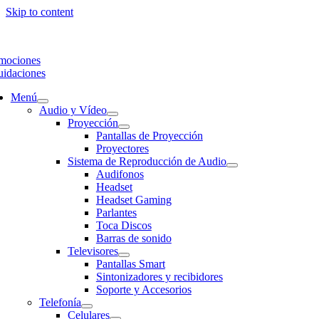
Skip to content
mociones
uidaciones
Menú
Audio y Vídeo
Proyección
Pantallas de Proyección
Proyectores
Sistema de Reproducción de Audio
Audifonos
Headset
Headset Gaming
Parlantes
Toca Discos
Barras de sonido
Televisores
Pantallas Smart
Sintonizadores y recibidores
Soporte y Accesorios
Telefonía
Celulares