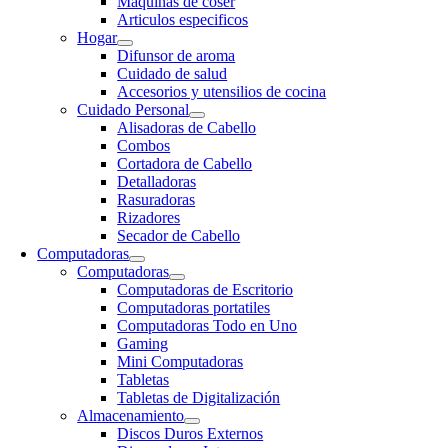
Maquinas de coser
Articulos especificos
Hogar
Difunsor de aroma
Cuidado de salud
Accesorios y utensilios de cocina
Cuidado Personal
Alisadoras de Cabello
Combos
Cortadora de Cabello
Detalladoras
Rasuradoras
Rizadores
Secador de Cabello
Computadoras
Computadoras
Computadoras de Escritorio
Computadoras portatiles
Computadoras Todo en Uno
Gaming
Mini Computadoras
Tabletas
Tabletas de Digitalización
Almacenamiento
Discos Duros Externos