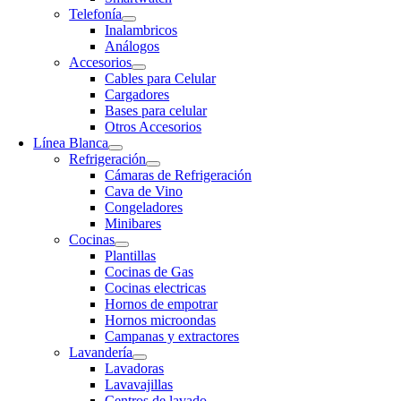
Telefonía
Inalambricos
Análogos
Accesorios
Cables para Celular
Cargadores
Bases para celular
Otros Accesorios
Línea Blanca
Refrigeración
Cámaras de Refrigeración
Cava de Vino
Congeladores
Minibares
Cocinas
Plantillas
Cocinas de Gas
Cocinas electricas
Hornos de empotrar
Hornos microondas
Campanas y extractores
Lavandería
Lavadoras
Lavavajillas
Centros de lavado