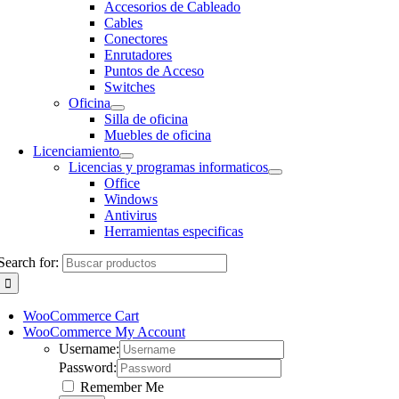
Accesorios de Cableado
Cables
Conectores
Enrutadores
Puntos de Acceso
Switches
Oficina
Silla de oficina
Muebles de oficina
Licenciamiento
Licencias y programas informaticos
Office
Windows
Antivirus
Herramientas especificas
Search for:
WooCommerce Cart
WooCommerce My Account
Username:
Password:
Remember Me