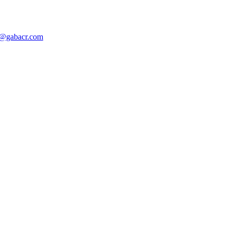
o@gabacr.com