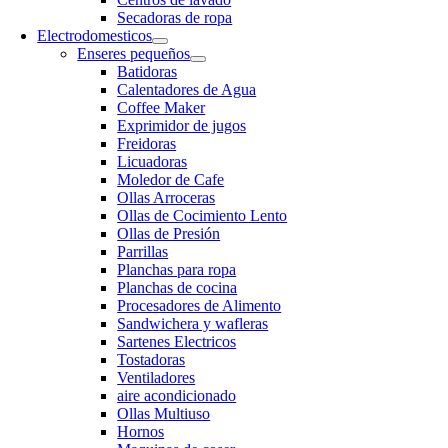
Secadoras de ropa
Electrodomesticos
Enseres pequeños
Batidoras
Calentadores de Agua
Coffee Maker
Exprimidor de jugos
Freidoras
Licuadoras
Moledor de Cafe
Ollas Arroceras
Ollas de Cocimiento Lento
Ollas de Presión
Parrillas
Planchas para ropa
Planchas de cocina
Procesadores de Alimento
Sandwichera y wafleras
Sartenes Electricos
Tostadoras
Ventiladores
aire acondicionado
Ollas Multiuso
Hornos