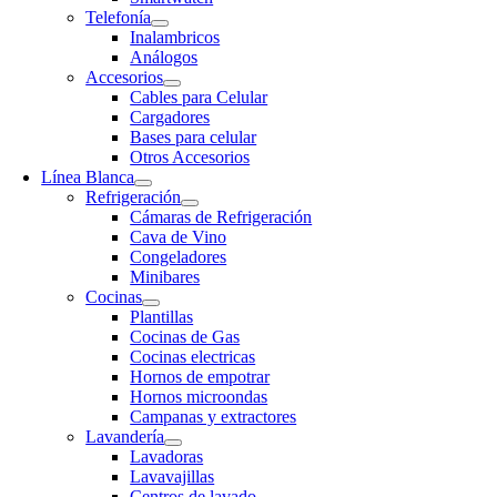
Telefonía
Inalambricos
Análogos
Accesorios
Cables para Celular
Cargadores
Bases para celular
Otros Accesorios
Línea Blanca
Refrigeración
Cámaras de Refrigeración
Cava de Vino
Congeladores
Minibares
Cocinas
Plantillas
Cocinas de Gas
Cocinas electricas
Hornos de empotrar
Hornos microondas
Campanas y extractores
Lavandería
Lavadoras
Lavavajillas
Centros de lavado