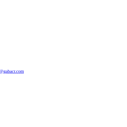
o@gabacr.com