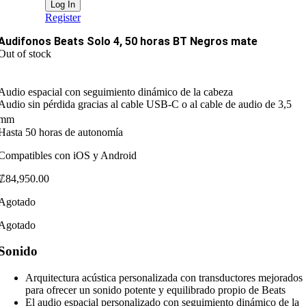
Register
Audifonos Beats Solo 4, 50 horas BT Negros mate
Out of stock
Audio espacial con seguimiento dinámico de la cabeza
Audio sin pérdida gracias al cable USB-C o al cable de audio de 3,5
mm
Hasta 50 horas de autonomía
Compatibles con iOS y Android
₡
84,950.00
Agotado
Agotado
Sonido
Arquitectura acústica personalizada con transductores mejorados
para ofrecer un sonido potente y equilibrado propio de Beats
El audio espacial personalizado con seguimiento dinámico de la