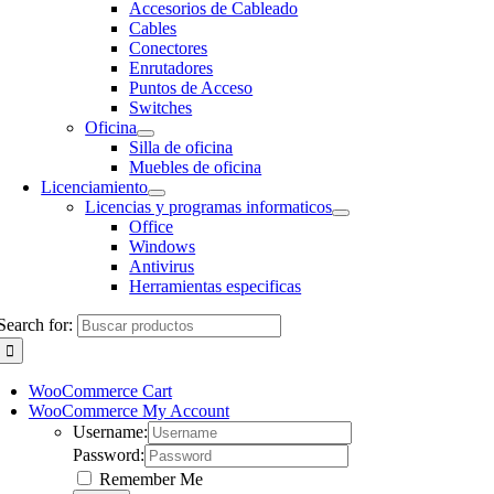
Accesorios de Cableado
Cables
Conectores
Enrutadores
Puntos de Acceso
Switches
Oficina
Silla de oficina
Muebles de oficina
Licenciamiento
Licencias y programas informaticos
Office
Windows
Antivirus
Herramientas especificas
Search for:
WooCommerce Cart
WooCommerce My Account
Username:
Password:
Remember Me