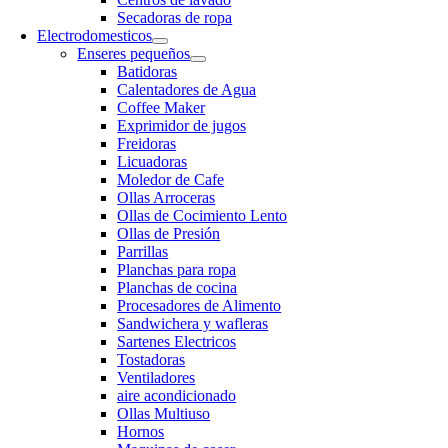
Secadoras de ropa
Electrodomesticos
Enseres pequeños
Batidoras
Calentadores de Agua
Coffee Maker
Exprimidor de jugos
Freidoras
Licuadoras
Moledor de Cafe
Ollas Arroceras
Ollas de Cocimiento Lento
Ollas de Presión
Parrillas
Planchas para ropa
Planchas de cocina
Procesadores de Alimento
Sandwichera y wafleras
Sartenes Electricos
Tostadoras
Ventiladores
aire acondicionado
Ollas Multiuso
Hornos