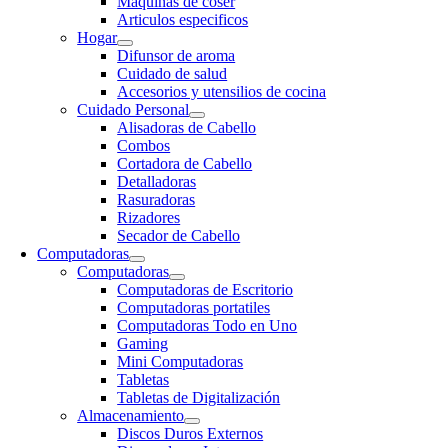
Maquinas de coser
Articulos especificos
Hogar
Difunsor de aroma
Cuidado de salud
Accesorios y utensilios de cocina
Cuidado Personal
Alisadoras de Cabello
Combos
Cortadora de Cabello
Detalladoras
Rasuradoras
Rizadores
Secador de Cabello
Computadoras
Computadoras
Computadoras de Escritorio
Computadoras portatiles
Computadoras Todo en Uno
Gaming
Mini Computadoras
Tabletas
Tabletas de Digitalización
Almacenamiento
Discos Duros Externos