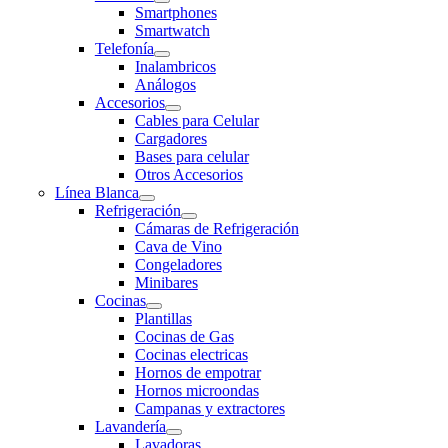
Smartphones
Smartwatch
Telefonía
Inalambricos
Análogos
Accesorios
Cables para Celular
Cargadores
Bases para celular
Otros Accesorios
Línea Blanca
Refrigeración
Cámaras de Refrigeración
Cava de Vino
Congeladores
Minibares
Cocinas
Plantillas
Cocinas de Gas
Cocinas electricas
Hornos de empotrar
Hornos microondas
Campanas y extractores
Lavandería
Lavadoras