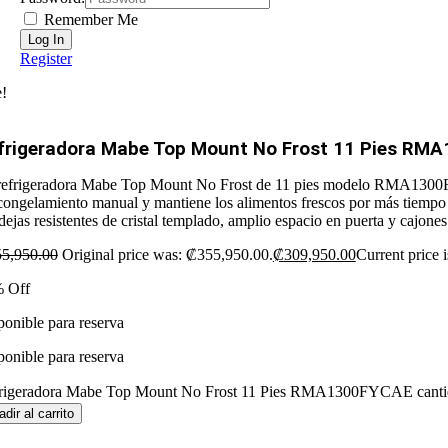
Remember Me
Register
e!
frigeradora Mabe Top Mount No Frost 11 Pies RM
refrigeradora Mabe Top Mount No Frost de 11 pies modelo RMA1300FYC
congelamiento manual y mantiene los alimentos frescos por más tiempo g
ejas resistentes de cristal templado, amplio espacio en puerta y cajones
55,950.00
Original price was: ₡355,950.00.
₡
309,950.00
Current price 
 Off
ponible para reserva
ponible para reserva
rigeradora Mabe Top Mount No Frost 11 Pies RMA1300FYCAE canti
dir al carrito