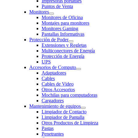
Impresoras portatiles
Puntos de Venta
Monitores
Monitores de Oficina
Montajes para monitores
Monitores Gaming
Pantallas Informativas
Protección de Poder
Extensiones y Regletas
Multiconectores de Energía
Protección de Energía
UPS
Accesorios de Computo
Adaptadores
Cables
Cables de Video
Otros Accesorios
Mochilas para computadoras
Cargadores
Mantenimiento de equipos
Limpiador de Contacto
Limpiador de Pantalla
Otros Productos de Limpieza
Pastas
Penetrantes