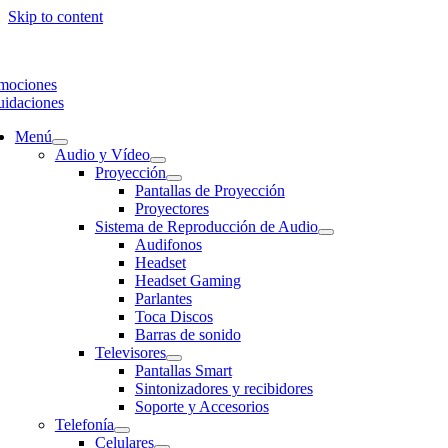
Skip to content
mociones
uidaciones
Menú
Audio y Vídeo
Proyección
Pantallas de Proyección
Proyectores
Sistema de Reproducción de Audio
Audifonos
Headset
Headset Gaming
Parlantes
Toca Discos
Barras de sonido
Televisores
Pantallas Smart
Sintonizadores y recibidores
Soporte y Accesorios
Telefonía
Celulares