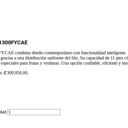
A1300FYCAE
AE combina diseño contemporáneo con funcionalidad inteligente. Eq
racias a una distribución uniforme del frío. Su capacidad de 11 pies cú
 especiales para frutas y verduras. Una opción confiable, eficiente y mo
is: ₡309,950.00.
dad