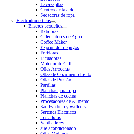
Lavavajillas
Centros de lavado
Secadoras de ropa
Electrodomesticos
Enseres pequeños
Batidoras
Calentadores de Agua
Coffee Maker
Exprimidor de jugos
Freidoras
Licuadoras
Moledor de Cafe
Ollas Arroceras
Ollas de Cocimiento Lento
Ollas de Presión
Parrillas
Planchas para ropa
Planchas de cocina
Procesadores de Alimento
Sandwichera y wafleras
Sartenes Electricos
Tostadoras
Ventiladores
aire acondicionado
Ollas Multiuso